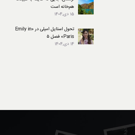
هم‌خانه است
15 دی,1404
تحول استایل امیلی در «Emily in
Paris» فصل ۵
14 دی,1404