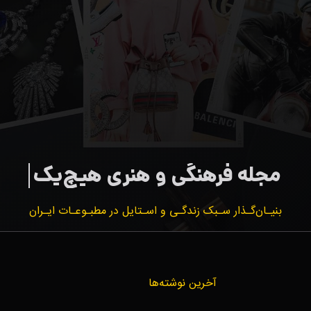
بنیـان‌گـذار سـبک زندگـی و اسـتایل در مطبـوعـات ایـران
آخرین نوشته‌ها