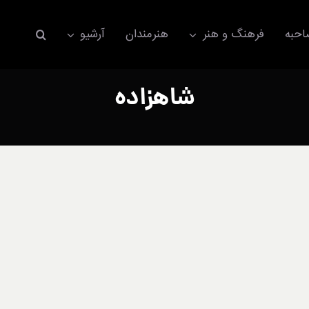
حبه
فرهنگ و هنر
هنرمندان
آرشیو
شاهزاده
اکسسوری