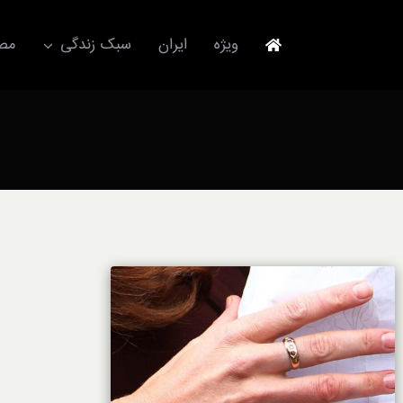
Ski
t
ویژه
ایران
سبک زندگی
مصا
conten
جهانگردی
مد و فشن
آکسسوری
استایل
برند
لباس
آداب معاشرت
ورزش/ سلامت/ زیبایی
تکنولوژی
خودرو