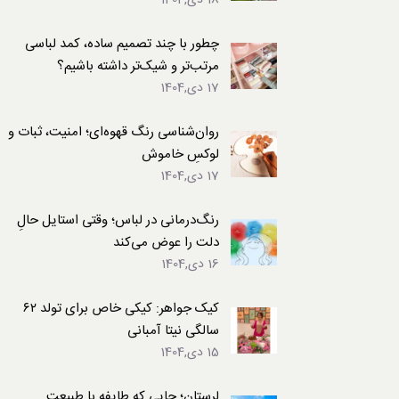
18 دی,1404
لباس
چطور با چند تصمیم ساده، کمد لباسی
مرتب‌تر و شیک‌تر داشته باشیم؟
17 دی,1404
روان‌شناسی رنگ قهوه‌ای؛ امنیت، ثبات و
لوکسِ خاموش
17 دی,1404
رنگ‌درمانی در لباس؛ وقتی استایل حالِ
دلت را عوض می‌کند
16 دی,1404
کیک جواهر: کیکی خاص برای تولد ۶۲
سالگی نیتا آمبانی
15 دی,1404
لرستان؛ جایی که طایفه با طبیعت