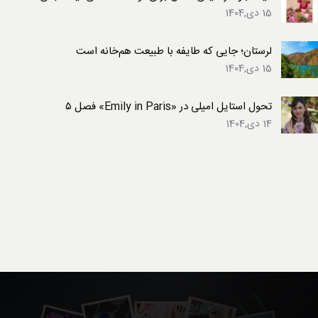
15 دی,1404
لرستان؛ جایی که طایفه با طبیعت هم‌خانه است
15 دی,1404
تحول استایل امیلی در «Emily in Paris» فصل ۵
14 دی,1404