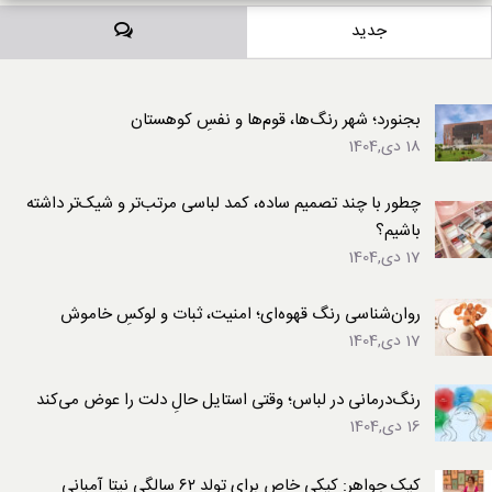
دیدگاه‌ها
جدید
بجنورد؛ شهر رنگ‌ها، قوم‌ها و نفسِ کوهستان
18 دی,1404
چطور با چند تصمیم ساده، کمد لباسی مرتب‌تر و شیک‌تر داشته
باشیم؟
17 دی,1404
روان‌شناسی رنگ قهوه‌ای؛ امنیت، ثبات و لوکسِ خاموش
17 دی,1404
رنگ‌درمانی در لباس؛ وقتی استایل حالِ دلت را عوض می‌کند
16 دی,1404
کیک جواهر: کیکی خاص برای تولد ۶۲ سالگی نیتا آمبانی