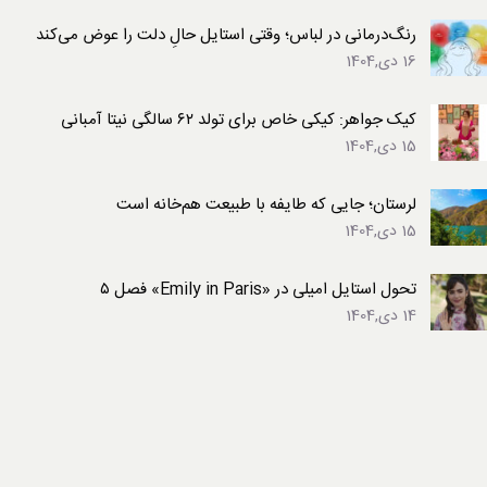
رنگ‌درمانی در لباس؛ وقتی استایل حالِ دلت را عوض می‌کند
16 دی,1404
کیک جواهر: کیکی خاص برای تولد ۶۲ سالگی نیتا آمبانی
15 دی,1404
لرستان؛ جایی که طایفه با طبیعت هم‌خانه است
15 دی,1404
تحول استایل امیلی در «Emily in Paris» فصل ۵
14 دی,1404