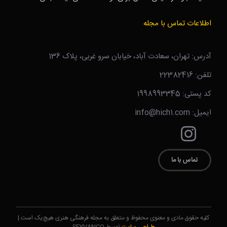
اطلاعات تماس با مجله
آدرس: تهران، سعادت آباد، خیابان سرو غربی، پلاک 136
تلفن: 22382416
کد پستی: 1998993345
ایمیل: info@hich1.com
تماس با ما
کلیه حقوق مادی و معنوی محفوظ و متعلق به مجله فرهنگی هنری هیچ‌یک است.|
طراحی سایت
توسط SEYVANCO