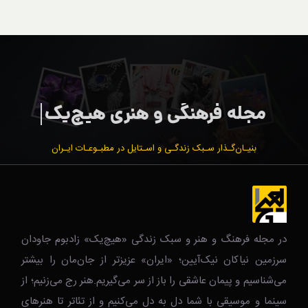
بنیـان‌گـذار سـبک زندگـی و اسـتایل در مطبـوعـات ایـران
در مجله فرهنگ و هنر و سبک زندگی‌ «هیچ‌یک» زادبوم جاودان
سرزمین نیاکان نیک‌‌‌آیین؛ «ایران» عزیزتر از جان‌مان را بیشتر
می‌شناسیم و پیمان عاشقی را باز از سر می‌گیریم.هنر رج می‌زنیم؛ از
سینما و موسیقی با شما دل به دل می‌کنیم و از تئاتر تا هنرهای