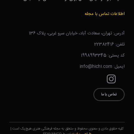
اطلاعات تماس با مجله
آدرس: تهران، سعادت آباد، خیابان سرو غربی، پلاک 136
تلفن: 22382416
کد پستی: 1998993345
ایمیل: info@hich1.com
تماس با ما
کلیه حقوق مادی و معنوی محفوظ و متعلق به مجله فرهنگی هنری هیچ‌یک است.|
طراحی سایت
توسط SEYVANCO