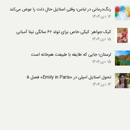
رنگ‌درمانی در لباس؛ وقتی استایل حالِ دلت را عوض می‌کند
16 دی,1404
کیک جواهر: کیکی خاص برای تولد ۶۲ سالگی نیتا آمبانی
15 دی,1404
لرستان؛ جایی که طایفه با طبیعت هم‌خانه است
15 دی,1404
تحول استایل امیلی در «Emily in Paris» فصل ۵
14 دی,1404