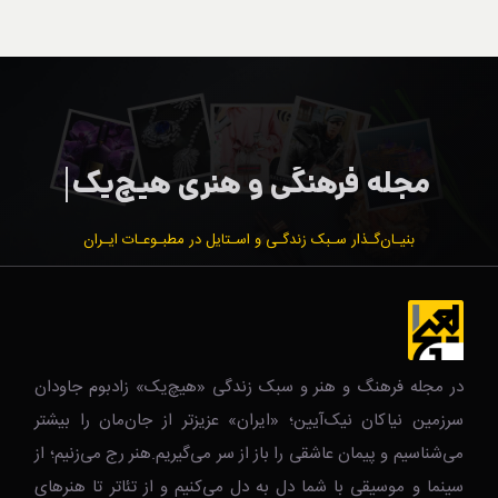
بنیـان‌گـذار سـبک زندگـی و اسـتایل در مطبـوعـات ایـران
در مجله فرهنگ و هنر و سبک زندگی‌ «هیچ‌یک» زادبوم جاودان
سرزمین نیاکان نیک‌‌‌آیین؛ «ایران» عزیزتر از جان‌مان را بیشتر
می‌شناسیم و پیمان عاشقی را باز از سر می‌گیریم.هنر رج می‌زنیم؛ از
سینما و موسیقی با شما دل به دل می‌کنیم و از تئاتر تا هنرهای