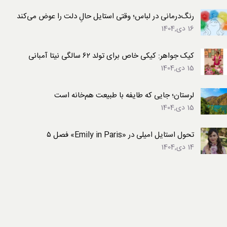
رنگ‌درمانی در لباس؛ وقتی استایل حالِ دلت را عوض می‌کند
16 دی,1404
کیک جواهر: کیکی خاص برای تولد ۶۲ سالگی نیتا آمبانی
15 دی,1404
لرستان؛ جایی که طایفه با طبیعت هم‌خانه است
15 دی,1404
تحول استایل امیلی در «Emily in Paris» فصل ۵
14 دی,1404