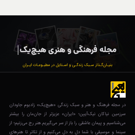
بنیـان‌گـذار سـبک زندگـی و اسـتایل در مطبـوعـات ایـران
در مجله فرهنگ و هنر و سبک زندگی‌ «هیچ‌یک» زادبوم جاودان
سرزمین نیاکان نیک‌‌‌آیین؛ «ایران» عزیزتر از جان‌مان را بیشتر
می‌شناسیم و پیمان عاشقی را باز از سر می‌گیریم.هنر رج می‌زنیم؛ از
سینما و موسیقی با شما دل به دل می‌کنیم و از تئاتر تا هنرهای