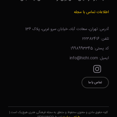
اطلاعات تماس با مجله
آدرس: تهران، سعادت آباد، خیابان سرو غربی، پلاک 136
تلفن: 22382416
کد پستی: 1998993345
ایمیل: info@hich1.com
تماس با ما
کلیه حقوق مادی و معنوی محفوظ و متعلق به مجله فرهنگی هنری هیچ‌یک است.|
طراحی سایت
توسط SEYVANCO