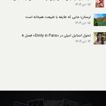
15 دی,1404
لرستان؛ جایی که طایفه با طبیعت هم‌خانه است
15 دی,1404
تحول استایل امیلی در «Emily in Paris» فصل ۵
14 دی,1404