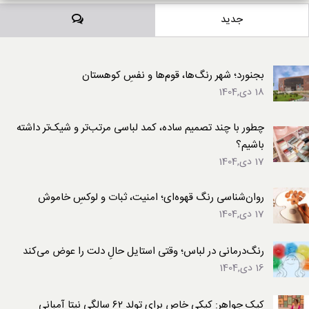
دیدگاه‌ها
جدید
بجنورد؛ شهر رنگ‌ها، قوم‌ها و نفسِ کوهستان
18 دی,1404
چطور با چند تصمیم ساده، کمد لباسی مرتب‌تر و شیک‌تر داشته
باشیم؟
17 دی,1404
روان‌شناسی رنگ قهوه‌ای؛ امنیت، ثبات و لوکسِ خاموش
17 دی,1404
رنگ‌درمانی در لباس؛ وقتی استایل حالِ دلت را عوض می‌کند
16 دی,1404
کیک جواهر: کیکی خاص برای تولد ۶۲ سالگی نیتا آمبانی