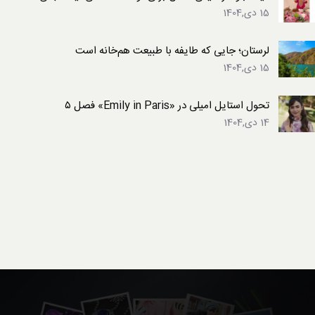
15 دی,1404
لرستان؛ جایی که طایفه با طبیعت هم‌خانه است
15 دی,1404
تحول استایل امیلی در «Emily in Paris» فصل ۵
14 دی,1404