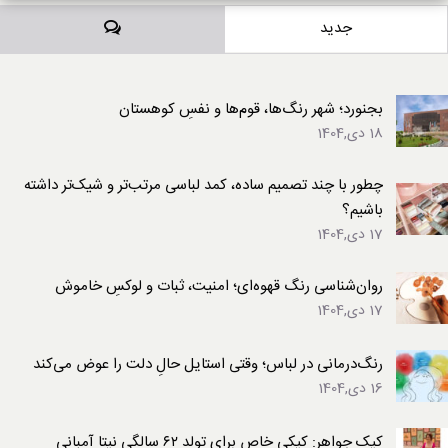
دیدگاه‌ها
جدید
بجنورد؛ شهر رنگ‌ها، قوم‌ها و نفسِ کوهستان
18 دی,1404
چطور با چند تصمیم ساده، کمد لباسی مرتب‌تر و شیک‌تر داشته
باشیم؟
17 دی,1404
روان‌شناسی رنگ قهوه‌ای؛ امنیت، ثبات و لوکسِ خاموش
17 دی,1404
رنگ‌درمانی در لباس؛ وقتی استایل حالِ دلت را عوض می‌کند
16 دی,1404
کیک جواهر: کیکی خاص برای تولد ۶۲ سالگی نیتا آمبانی