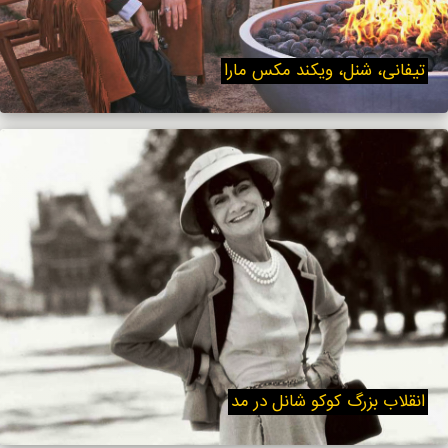
تیفانی، شنل، ویکند مکس مارا
انقلاب بزرگ کوکو شانل در مد