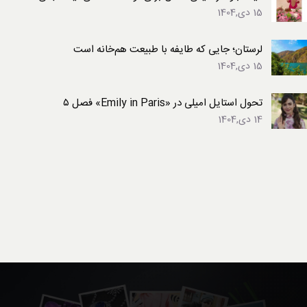
15 دی,1404
لرستان؛ جایی که طایفه با طبیعت هم‌خانه است
15 دی,1404
تحول استایل امیلی در «Emily in Paris» فصل ۵
14 دی,1404