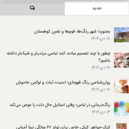
دیدگاه‌ها
جدید
بجنورد؛ شهر رنگ‌ها، قوم‌ها و نفسِ کوهستان
18 دی,1404
چطور با چند تصمیم ساده، کمد لباسی مرتب‌تر و شیک‌تر داشته
باشیم؟
17 دی,1404
روان‌شناسی رنگ قهوه‌ای؛ امنیت، ثبات و لوکسِ خاموش
17 دی,1404
رنگ‌درمانی در لباس؛ وقتی استایل حالِ دلت را عوض می‌کند
16 دی,1404
کیک جواهر: کیکی خاص برای تولد ۶۲ سالگی نیتا آمبانی