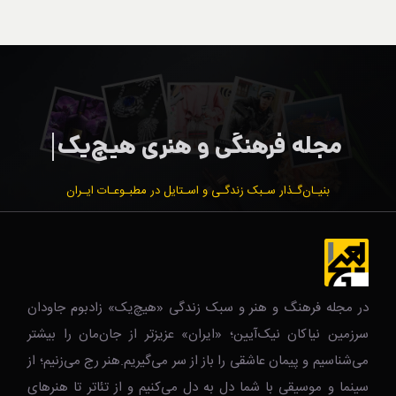
بنیـان‌گـذار سـبک زندگـی و اسـتایل در مطبـوعـات ایـران
در مجله فرهنگ و هنر و سبک زندگی‌ «هیچ‌یک» زادبوم جاودان
سرزمین نیاکان نیک‌‌‌آیین؛ «ایران» عزیزتر از جان‌مان را بیشتر
می‌شناسیم و پیمان عاشقی را باز از سر می‌گیریم.هنر رج می‌زنیم؛ از
سینما و موسیقی با شما دل به دل می‌کنیم و از تئاتر تا هنرهای