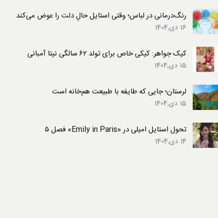
رنگ‌درمانی در لباس؛ وقتی استایل حالِ دلت را عوض می‌کند
16 دی,1404
کیک جواهر: کیکی خاص برای تولد ۶۲ سالگی نیتا آمبانی
15 دی,1404
لرستان؛ جایی که طایفه با طبیعت هم‌خانه است
15 دی,1404
تحول استایل امیلی در «Emily in Paris» فصل ۵
14 دی,1404