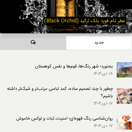
عطر تام فورد بلک ارکید (Black Orchid)
دیدگاه‌ها
جدید
بجنورد؛ شهر رنگ‌ها، قوم‌ها و نفسِ کوهستان
18 دی,1404
چطور با چند تصمیم ساده، کمد لباسی مرتب‌تر و شیک‌تر داشته
باشیم؟
17 دی,1404
روان‌شناسی رنگ قهوه‌ای؛ امنیت، ثبات و لوکسِ خاموش
17 دی,1404