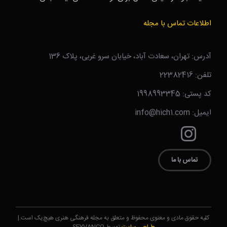
اطلاعات تماس با مجله
آدرس: تهران، سعادت آباد، خیابان سرو غربی، پلاک 136
تلفن: 22382416
کد پستی: 1998993345
ایمیل: info@hich1.com
تماس با ما
کلیه حقوق مادی و معنوی محفوظ و متعلق به مجله فرهنگی هنری هیچ‌یک است.|
طراحی سایت
توسط SEYVANCO