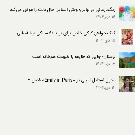
رنگ‌درمانی در لباس؛ وقتی استایل حالِ دلت را عوض می‌کند
16 دی,1404
کیک جواهر: کیکی خاص برای تولد ۶۲ سالگی نیتا آمبانی
15 دی,1404
لرستان؛ جایی که طایفه با طبیعت هم‌خانه است
15 دی,1404
تحول استایل امیلی در «Emily in Paris» فصل ۵
14 دی,1404