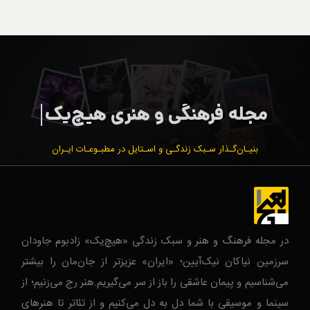
بنیـان‌گـذار سـبک زندگـی و اسـتایل در مطبـوعـات ایـران
در مجله فرهنگ و هنر و سبک زندگی‌ «هیچ‌یک» زادبوم جاودان
سرزمین نیاکان نیک‌‌‌آیین؛ «ایران» عزیزتر از جان‌مان را بیشتر
می‌شناسیم و پیمان عاشقی را باز از سر می‌گیریم.هنر رج می‌زنیم؛ از
سینما و موسیقی با شما دل به دل می‌کنیم و از تئاتر تا هنرهای