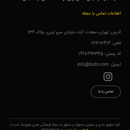
اطلاعات تماس با مجله
آدرس: تهران، سعادت آباد، خیابان سرو غربی، پلاک 136
تلفن: 22382416
کد پستی: 1998993345
ایمیل: info@hich1.com
تماس با ما
کلیه حقوق مادی و معنوی محفوظ و متعلق به مجله فرهنگی هنری هیچ‌یک است.|
طراحی سایت
توسط SEYVANCO