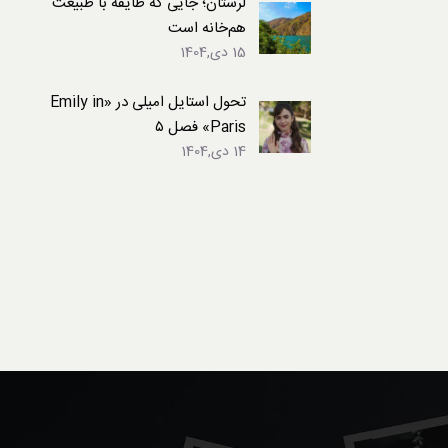
لرستان؛ جایی که طایفه با طبیعت
هم‌خانه است
15 دی,1404
تحول استایل امیلی در «Emily in
Paris» فصل ۵
14 دی,1404