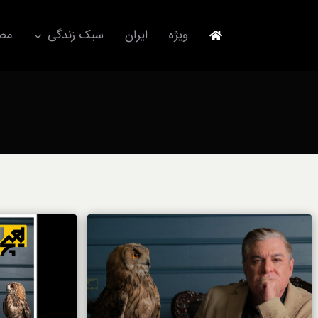
Ski
t
ویژه
ایران
سبک زندگی
مصا
conten
جهانگردی
مد و فشن
آکسسوری
استایل
برند
لباس
آداب معاشرت
ورزش/ سلامت/ زیبایی
تکنولوژی
خودرو