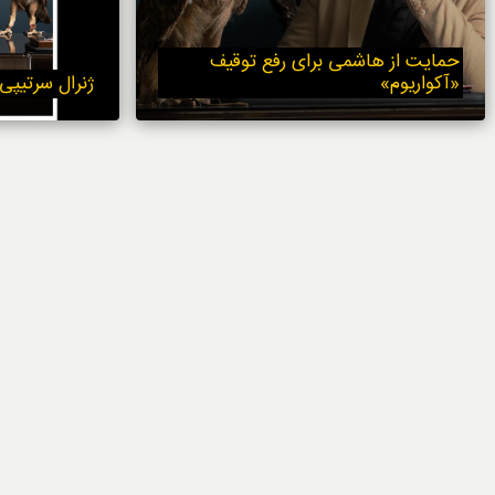
خوردنی‌ها
حمایت از هاشمی برای رفع توقیف
«آکواریوم»
ژنرال سرتیپی