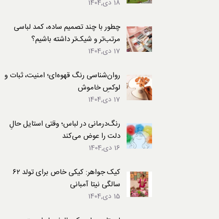
18 دی,1404
لباس
چطور با چند تصمیم ساده، کمد لباسی
مرتب‌تر و شیک‌تر داشته باشیم؟
17 دی,1404
روان‌شناسی رنگ قهوه‌ای؛ امنیت، ثبات و
لوکسِ خاموش
17 دی,1404
رنگ‌درمانی در لباس؛ وقتی استایل حالِ
دلت را عوض می‌کند
16 دی,1404
کیک جواهر: کیکی خاص برای تولد ۶۲
سالگی نیتا آمبانی
15 دی,1404