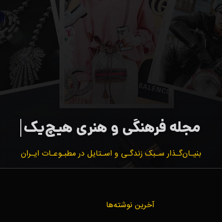
بنیـان‌گـذار سـبک زندگـی و اسـتایل در مطبـوعـات ایـران
آخرین نوشته‌ها