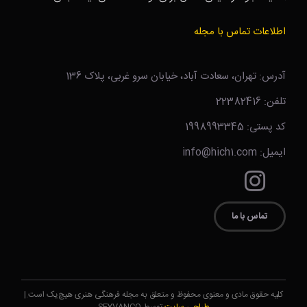
اطلاعات تماس با مجله
آدرس: تهران، سعادت آباد، خیابان سرو غربی، پلاک 136
تلفن: 22382416
کد پستی: 1998993345
ایمیل: info@hich1.com
تماس با ما
کلیه حقوق مادی و معنوی محفوظ و متعلق به مجله فرهنگی هنری هیچ‌یک است.|
طراحی سایت
توسط SEYVANCO