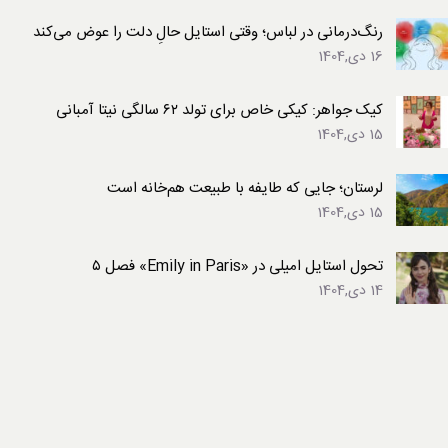
رنگ‌درمانی در لباس؛ وقتی استایل حالِ دلت را عوض می‌کند
16 دی,1404
کیک جواهر: کیکی خاص برای تولد ۶۲ سالگی نیتا آمبانی
15 دی,1404
لرستان؛ جایی که طایفه با طبیعت هم‌خانه است
15 دی,1404
تحول استایل امیلی در «Emily in Paris» فصل ۵
14 دی,1404