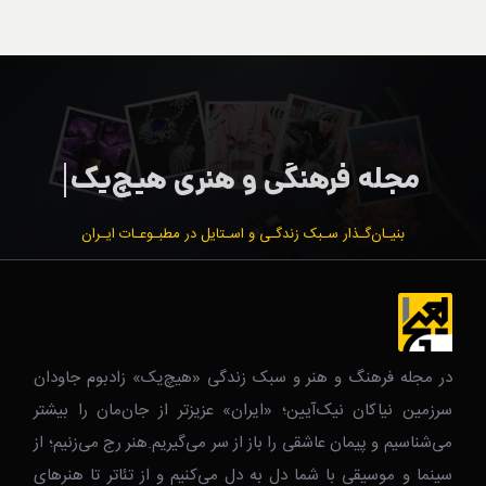
بنیـان‌گـذار سـبک زندگـی و اسـتایل در مطبـوعـات ایـران
در مجله فرهنگ و هنر و سبک زندگی‌ «هیچ‌یک» زادبوم جاودان
سرزمین نیاکان نیک‌‌‌آیین؛ «ایران» عزیزتر از جان‌مان را بیشتر
می‌شناسیم و پیمان عاشقی را باز از سر می‌گیریم.هنر رج می‌زنیم؛ از
سینما و موسیقی با شما دل به دل می‌کنیم و از تئاتر تا هنرهای