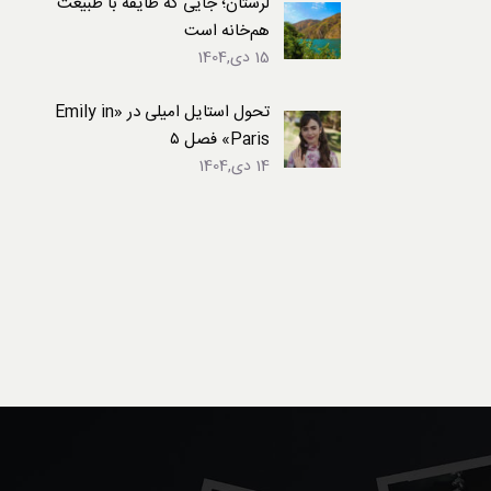
لرستان؛ جایی که طایفه با طبیعت
هم‌خانه است
15 دی,1404
تحول استایل امیلی در «Emily in
Paris» فصل ۵
14 دی,1404