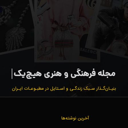
بنیـان‌گـذار سـبک زندگـی و اسـتایل در مطبـوعـات ایـران
آخرین نوشته‌ها