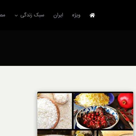
Ski
t
ویژه
ایران
سبک زندگی
مصا
conten
جهانگردی
مد و فشن
آکسسوری
استایل
برند
لباس
آداب معاشرت
ورزش/ سلامت/ زیبایی
تکنولوژی
خودرو