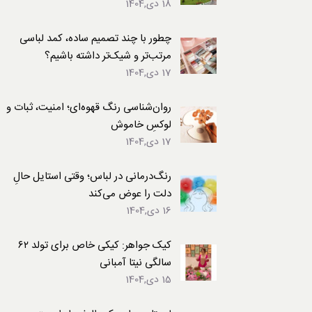
18 دی,1404
لباس
چطور با چند تصمیم ساده، کمد لباسی
مرتب‌تر و شیک‌تر داشته باشیم؟
17 دی,1404
روان‌شناسی رنگ قهوه‌ای؛ امنیت، ثبات و
لوکسِ خاموش
17 دی,1404
رنگ‌درمانی در لباس؛ وقتی استایل حالِ
دلت را عوض می‌کند
16 دی,1404
کیک جواهر: کیکی خاص برای تولد ۶۲
سالگی نیتا آمبانی
15 دی,1404