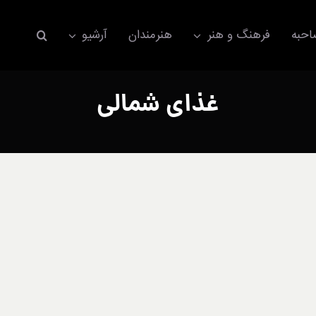
حبه
فرهنگ و هنر
هنرمندان
آرشیو
غذای شمالی
اکسسوری