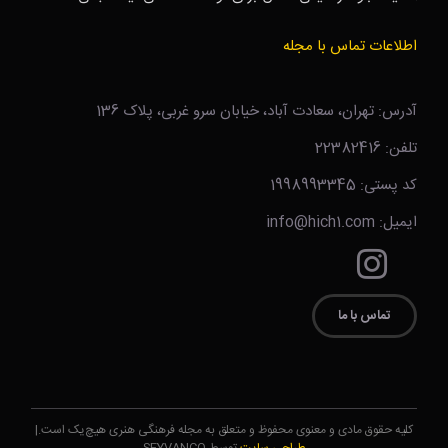
اطلاعات تماس با مجله
آدرس: تهران، سعادت آباد، خیابان سرو غربی، پلاک 136
تلفن: 22382416
کد پستی: 1998993345
ایمیل: info@hich1.com
تماس با ما
کلیه حقوق مادی و معنوی محفوظ و متعلق به مجله فرهنگی هنری هیچ‌یک است.|
طراحی سایت
توسط SEYVANCO