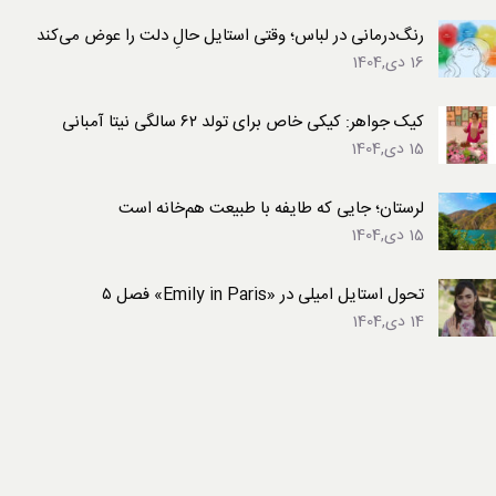
رنگ‌درمانی در لباس؛ وقتی استایل حالِ دلت را عوض می‌کند
16 دی,1404
کیک جواهر: کیکی خاص برای تولد ۶۲ سالگی نیتا آمبانی
15 دی,1404
لرستان؛ جایی که طایفه با طبیعت هم‌خانه است
15 دی,1404
تحول استایل امیلی در «Emily in Paris» فصل ۵
14 دی,1404