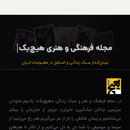
بنیـان‌گـذار سـبک زندگـی و اسـتایل در مطبـوعـات ایـران
در مجله فرهنگ و هنر و سبک زندگی‌ «هیچ‌یک» زادبوم جاودان
سرزمین نیاکان نیک‌‌‌آیین؛ «ایران» عزیزتر از جان‌مان را بیشتر
می‌شناسیم و پیمان عاشقی را باز از سر می‌گیریم.هنر رج می‌زنیم؛ از
سینما و موسیقی با شما دل به دل می‌کنیم و از تئاتر تا هنرهای