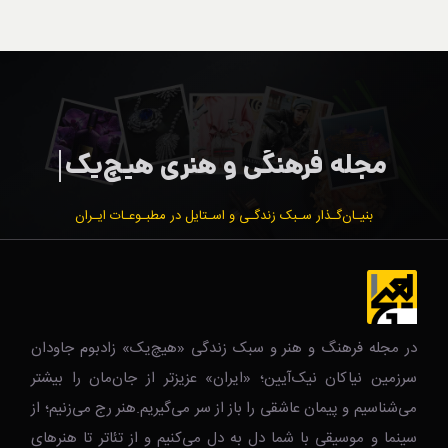
بنیـان‌گـذار سـبک زندگـی و اسـتایل در مطبـوعـات ایـران
در مجله فرهنگ و هنر و سبک زندگی‌ «هیچ‌یک» زادبوم جاودان
سرزمین نیاکان نیک‌‌‌آیین؛ «ایران» عزیزتر از جان‌مان را بیشتر
می‌شناسیم و پیمان عاشقی را باز از سر می‌گیریم.هنر رج می‌زنیم؛ از
سینما و موسیقی با شما دل به دل می‌کنیم و از تئاتر تا هنرهای