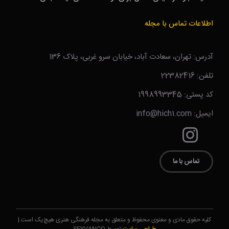
اطلاعات تماس با مجله
آدرس: تهران، سعادت آباد، خیابان سرو غربی، پلاک 136
تلفن: 22382416
کد پستی: 1998993345
ایمیل: info@hich1.com
تماس با ما
کلیه حقوق مادی و معنوی محفوظ و متعلق به مجله فرهنگی هنری هیچ‌یک است.|
طراحی سایت
توسط SEYVANCO