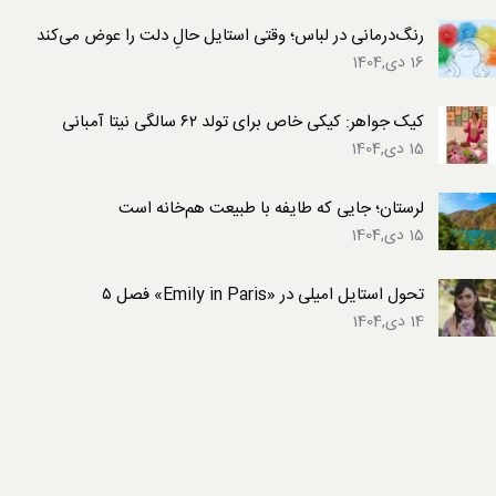
رنگ‌درمانی در لباس؛ وقتی استایل حالِ دلت را عوض می‌کند
16 دی,1404
کیک جواهر: کیکی خاص برای تولد ۶۲ سالگی نیتا آمبانی
15 دی,1404
لرستان؛ جایی که طایفه با طبیعت هم‌خانه است
15 دی,1404
تحول استایل امیلی در «Emily in Paris» فصل ۵
14 دی,1404