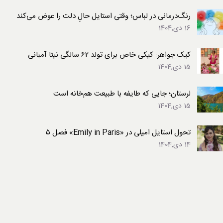
رنگ‌درمانی در لباس؛ وقتی استایل حالِ دلت را عوض می‌کند
16 دی,1404
کیک جواهر: کیکی خاص برای تولد ۶۲ سالگی نیتا آمبانی
15 دی,1404
لرستان؛ جایی که طایفه با طبیعت هم‌خانه است
15 دی,1404
تحول استایل امیلی در «Emily in Paris» فصل ۵
14 دی,1404