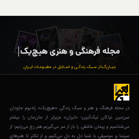
بنیـان‌گـذار سـبک زندگـی و اسـتایل در مطبـوعـات ایـران
در مجله فرهنگ و هنر و سبک زندگی‌ «هیچ‌یک» زادبوم جاودان
سرزمین نیاکان نیک‌‌‌آیین؛ «ایران» عزیزتر از جان‌مان را بیشتر
می‌شناسیم و پیمان عاشقی را باز از سر می‌گیریم.هنر رج می‌زنیم؛ از
سینما و موسیقی با شما دل به دل می‌کنیم و از تئاتر تا هنرهای