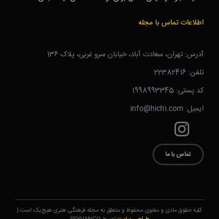
اطلاعات تماس با مجله
آدرس: تهران، سعادت آباد، خیابان سرو غربی، پلاک 136
تلفن: 22382416
کد پستی: 1998993345
ایمیل: info@hich1.com
تماس با ما
کلیه حقوق مادی و معنوی محفوظ و متعلق به مجله فرهنگی هنری هیچ‌یک است.|
طراحی سایت
توسط SEYVANCO