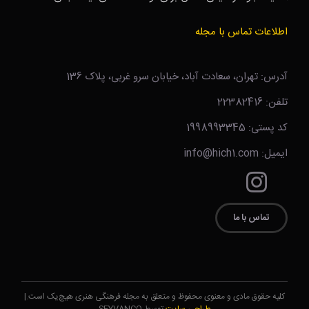
اطلاعات تماس با مجله
آدرس: تهران، سعادت آباد، خیابان سرو غربی، پلاک 136
تلفن: 22382416
کد پستی: 1998993345
ایمیل: info@hich1.com
تماس با ما
کلیه حقوق مادی و معنوی محفوظ و متعلق به مجله فرهنگی هنری هیچ‌یک است.|
طراحی سایت
توسط SEYVANCO