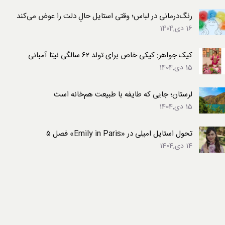
رنگ‌درمانی در لباس؛ وقتی استایل حالِ دلت را عوض می‌کند
16 دی,1404
کیک جواهر: کیکی خاص برای تولد ۶۲ سالگی نیتا آمبانی
15 دی,1404
لرستان؛ جایی که طایفه با طبیعت هم‌خانه است
15 دی,1404
تحول استایل امیلی در «Emily in Paris» فصل ۵
14 دی,1404