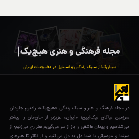
بنیـان‌گـذار سـبک زندگـی و اسـتایل در مطبـوعـات ایـران
در مجله فرهنگ و هنر و سبک زندگی‌ «هیچ‌یک» زادبوم جاودان
سرزمین نیاکان نیک‌‌‌آیین؛ «ایران» عزیزتر از جان‌مان را بیشتر
می‌شناسیم و پیمان عاشقی را باز از سر می‌گیریم.هنر رج می‌زنیم؛ از
سینما و موسیقی با شما دل به دل می‌کنیم و از تئاتر تا هنرهای