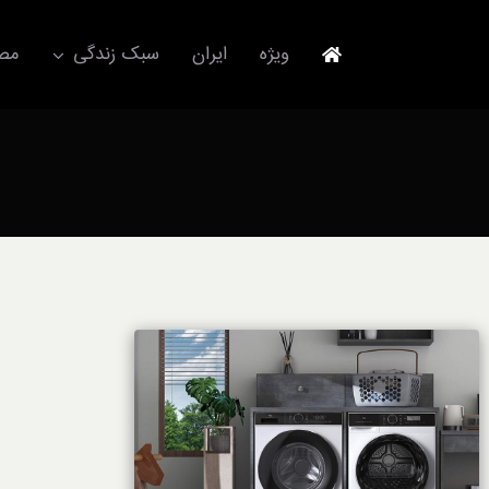
Ski
t
ویژه
ایران
سبک زندگی
مصا
conten
جهانگردی
مد و فشن
آکسسوری
استایل
برند
لباس
آداب معاشرت
ورزش/ سلامت/ زیبایی
تکنولوژی
خودرو