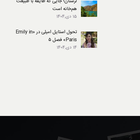
لرستان؛ جایی که طایفه با طبیعت
هم‌خانه است
15 دی,1404
تحول استایل امیلی در «Emily in
Paris» فصل ۵
14 دی,1404