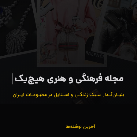
بنیـان‌گـذار سـبک زندگـی و اسـتایل در مطبـوعـات ایـران
آخرین نوشته‌ها