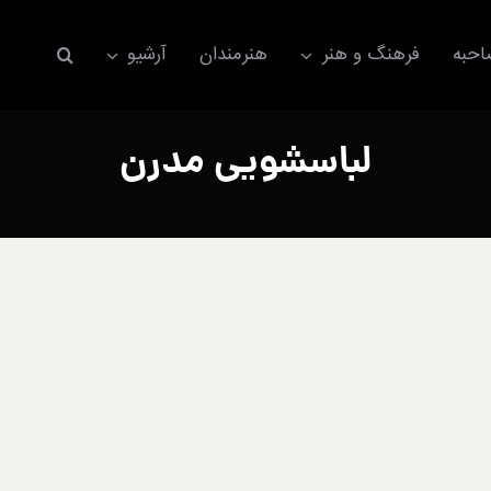
حبه
فرهنگ و هنر
هنرمندان
آرشیو
لباسشویی مدرن
اکسسوری