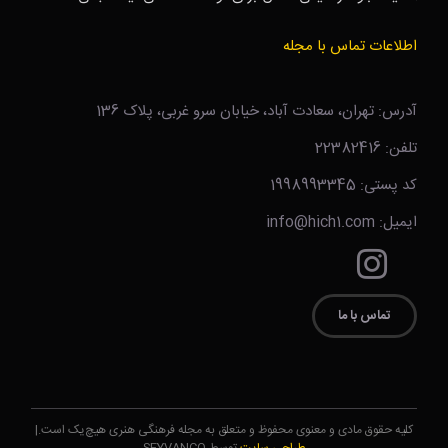
اطلاعات تماس با مجله
آدرس: تهران، سعادت آباد، خیابان سرو غربی، پلاک 136
تلفن: 22382416
کد پستی: 1998993345
ایمیل: info@hich1.com
تماس با ما
کلیه حقوق مادی و معنوی محفوظ و متعلق به مجله فرهنگی هنری هیچ‌یک است.|
طراحی سایت
توسط SEYVANCO