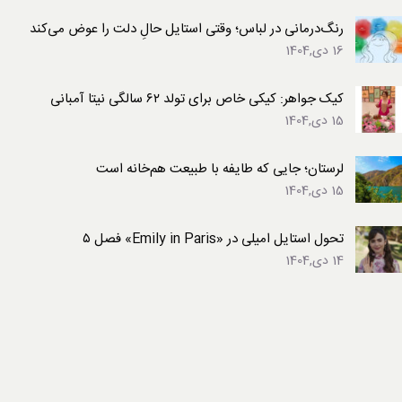
رنگ‌درمانی در لباس؛ وقتی استایل حالِ دلت را عوض می‌کند
16 دی,1404
کیک جواهر: کیکی خاص برای تولد ۶۲ سالگی نیتا آمبانی
15 دی,1404
لرستان؛ جایی که طایفه با طبیعت هم‌خانه است
15 دی,1404
تحول استایل امیلی در «Emily in Paris» فصل ۵
14 دی,1404