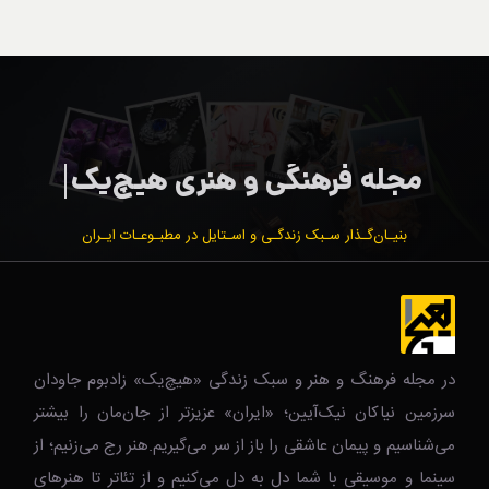
بنیـان‌گـذار سـبک زندگـی و اسـتایل در مطبـوعـات ایـران
در مجله فرهنگ و هنر و سبک زندگی‌ «هیچ‌یک» زادبوم جاودان
سرزمین نیاکان نیک‌‌‌آیین؛ «ایران» عزیزتر از جان‌مان را بیشتر
می‌شناسیم و پیمان عاشقی را باز از سر می‌گیریم.هنر رج می‌زنیم؛ از
سینما و موسیقی با شما دل به دل می‌کنیم و از تئاتر تا هنرهای