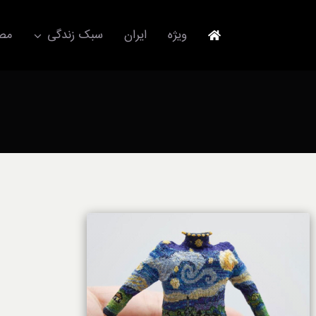
Ski
t
ویژه
ایران
سبک زندگی
مصا
conten
جهانگردی
مد و فشن
آکسسوری
استایل
برند
لباس
آداب معاشرت
ورزش/ سلامت/ زیبایی
تکنولوژی
خودرو