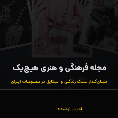
بنیـان‌گـذار سـبک زندگـی و اسـتایل در مطبـوعـات ایـران
آخرین نوشته‌ها