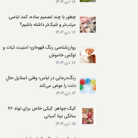
18 دی,1404
لباس
چطور با چند تصمیم ساده، کمد لباسی
مرتب‌تر و شیک‌تر داشته باشیم؟
17 دی,1404
روان‌شناسی رنگ قهوه‌ای؛ امنیت، ثبات و
لوکسِ خاموش
17 دی,1404
رنگ‌درمانی در لباس؛ وقتی استایل حالِ
دلت را عوض می‌کند
16 دی,1404
کیک جواهر: کیکی خاص برای تولد ۶۲
سالگی نیتا آمبانی
15 دی,1404