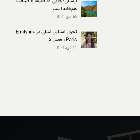
لرستان؛ جایی که طایفه با طبیعت
هم‌خانه است
15 دی,1404
تحول استایل امیلی در «Emily in
Paris» فصل ۵
14 دی,1404