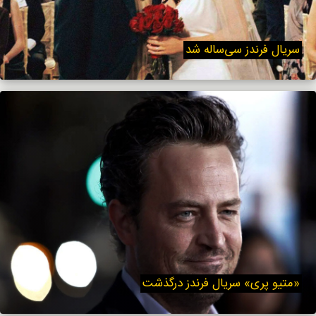
سریال فرندز سی‌ساله شد
«متیو پری» سریال فرندز درگذشت