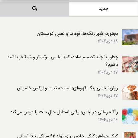
دیدگاه‌ها
جدید
بجنورد؛ شهر رنگ‌ها، قوم‌ها و نفسِ کوهستان
18 دی,1404
چطور با چند تصمیم ساده، کمد لباسی مرتب‌تر و شیک‌تر داشته
باشیم؟
17 دی,1404
روان‌شناسی رنگ قهوه‌ای؛ امنیت، ثبات و لوکسِ خاموش
17 دی,1404
رنگ‌درمانی در لباس؛ وقتی استایل حالِ دلت را عوض می‌کند
16 دی,1404
کیک جواهر: کیکی خاص برای تولد ۶۲ سالگی نیتا آمبانی