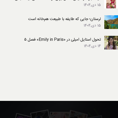
15 دی,1404
لرستان؛ جایی که طایفه با طبیعت هم‌خانه است
15 دی,1404
تحول استایل امیلی در «Emily in Paris» فصل ۵
14 دی,1404