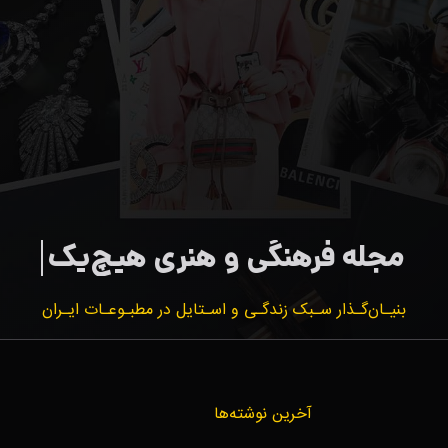
بنیـان‌گـذار سـبک زندگـی و اسـتایل در مطبـوعـات ایـران
آخرین نوشته‌ها