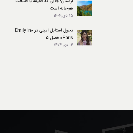
لرستان؛ جایی که طایفه با طبیعت
هم‌خانه است
15 دی,1404
تحول استایل امیلی در «Emily in
Paris» فصل ۵
14 دی,1404