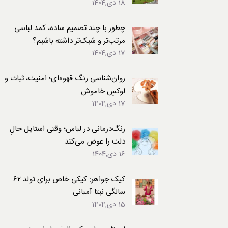
18 دی,1404
لباس
چطور با چند تصمیم ساده، کمد لباسی
مرتب‌تر و شیک‌تر داشته باشیم؟
17 دی,1404
روان‌شناسی رنگ قهوه‌ای؛ امنیت، ثبات و
لوکسِ خاموش
17 دی,1404
رنگ‌درمانی در لباس؛ وقتی استایل حالِ
دلت را عوض می‌کند
16 دی,1404
کیک جواهر: کیکی خاص برای تولد ۶۲
سالگی نیتا آمبانی
15 دی,1404