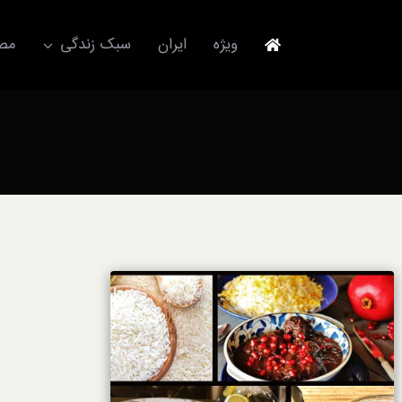
Ski
t
ویژه
ایران
سبک زندگی
مصا
conten
جهانگردی
مد و فشن
آکسسوری
استایل
برند
لباس
آداب معاشرت
ورزش/ سلامت/ زیبایی
تکنولوژی
خودرو