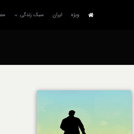
Ski
t
ویژه
ایران
سبک زندگی
مصا
conten
جهانگردی
مد و فشن
آکسسوری
استایل
برند
لباس
آداب معاشرت
ورزش/ سلامت/ زیبایی
تکنولوژی
خودرو