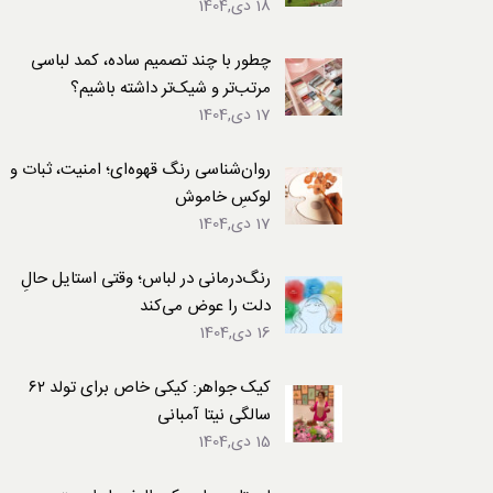
18 دی,1404
لباس
چطور با چند تصمیم ساده، کمد لباسی
مرتب‌تر و شیک‌تر داشته باشیم؟
17 دی,1404
روان‌شناسی رنگ قهوه‌ای؛ امنیت، ثبات و
لوکسِ خاموش
17 دی,1404
رنگ‌درمانی در لباس؛ وقتی استایل حالِ
دلت را عوض می‌کند
16 دی,1404
کیک جواهر: کیکی خاص برای تولد ۶۲
سالگی نیتا آمبانی
15 دی,1404