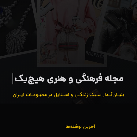
بنیـان‌گـذار سـبک زندگـی و اسـتایل در مطبـوعـات ایـران
آخرین نوشته‌ها