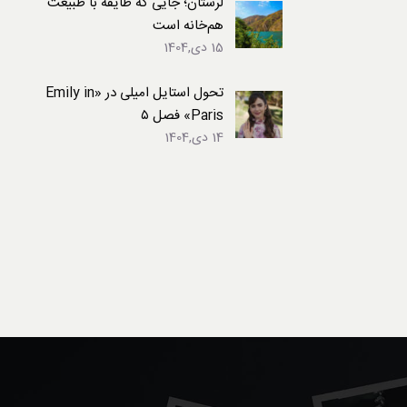
لرستان؛ جایی که طایفه با طبیعت
هم‌خانه است
15 دی,1404
تحول استایل امیلی در «Emily in
Paris» فصل ۵
14 دی,1404