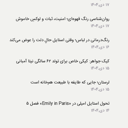
17 دی,1404
روان‌شناسی رنگ قهوه‌ای؛ امنیت، ثبات و لوکسِ خاموش
17 دی,1404
رنگ‌درمانی در لباس؛ وقتی استایل حالِ دلت را عوض می‌کند
16 دی,1404
کیک جواهر: کیکی خاص برای تولد ۶۲ سالگی نیتا آمبانی
15 دی,1404
لرستان؛ جایی که طایفه با طبیعت هم‌خانه است
15 دی,1404
تحول استایل امیلی در «Emily in Paris» فصل ۵
14 دی,1404