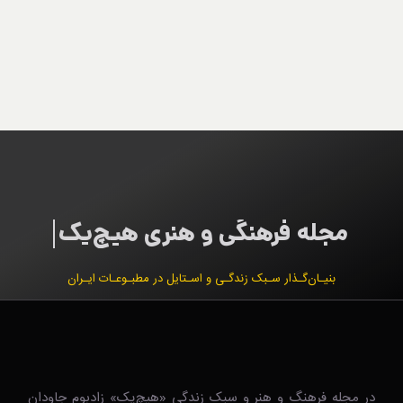
بنیـان‌گـذار سـبک زندگـی و اسـتایل در مطبـوعـات ایـران
در مجله فرهنگ و هنر و سبک زندگی‌ «هیچ‌یک» زادبوم جاودان