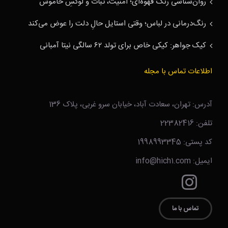
روان‌شناسی رنگ قهوه‌ای؛ امنیت، ثبات و لوکسِ خاموش
رنگ‌درمانی در لباس؛ وقتی استایل حالِ دلت را عوض می‌کند
کیک جواهر: کیکی خاص برای تولد ۶۲ سالگی نیتا آمبانی
اطلاعات تماس با مجله
آدرس: تهران، سعادت آباد، خیابان سرو غربی، پلاک 136
تلفن: 22382416
کد پستی: 1998993345
ایمیل: info@hich1.com
تماس با ما