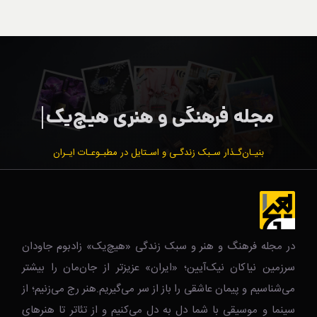
بنیـان‌گـذار سـبک زندگـی و اسـتایل در مطبـوعـات ایـران
در مجله فرهنگ و هنر و سبک زندگی‌ «هیچ‌یک» زادبوم جاودان
سرزمین نیاکان نیک‌‌‌آیین؛ «ایران» عزیزتر از جان‌مان را بیشتر
می‌شناسیم و پیمان عاشقی را باز از سر می‌گیریم.هنر رج می‌زنیم؛ از
سینما و موسیقی با شما دل به دل می‌کنیم و از تئاتر تا هنرهای