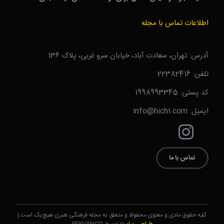
اطلاعات تماس با مجله
آدرس: تهران، سعادت آباد، خیابان سرو غربی، پلاک 136
تلفن: 22382416
کد پستی: 1998993345
ایمیل: info@hich1.com
تماس با ما
کلیه حقوق مادی و معنوی محفوظ و متعلق به مجله فرهنگی هنری هیچ‌یک است.|
طراحی سایت
توسط SEYVANCO