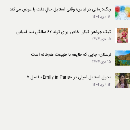
رنگ‌درمانی در لباس؛ وقتی استایل حالِ دلت را عوض می‌کند
16 دی,1404
کیک جواهر: کیکی خاص برای تولد ۶۲ سالگی نیتا آمبانی
15 دی,1404
لرستان؛ جایی که طایفه با طبیعت هم‌خانه است
15 دی,1404
تحول استایل امیلی در «Emily in Paris» فصل ۵
14 دی,1404