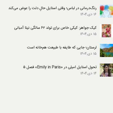
رنگ‌درمانی در لباس؛ وقتی استایل حالِ دلت را عوض می‌کند
16 دی,1404
کیک جواهر: کیکی خاص برای تولد ۶۲ سالگی نیتا آمبانی
15 دی,1404
لرستان؛ جایی که طایفه با طبیعت هم‌خانه است
15 دی,1404
تحول استایل امیلی در «Emily in Paris» فصل ۵
14 دی,1404