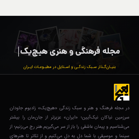
بنیـان‌گـذار سـبک زندگـی و اسـتایل در مطبـوعـات ایـران
در مجله فرهنگ و هنر و سبک زندگی‌ «هیچ‌یک» زادبوم جاودان
سرزمین نیاکان نیک‌‌‌آیین؛ «ایران» عزیزتر از جان‌مان را بیشتر
می‌شناسیم و پیمان عاشقی را باز از سر می‌گیریم.هنر رج می‌زنیم؛ از
سینما و موسیقی با شما دل به دل می‌کنیم و از تئاتر تا هنرهای