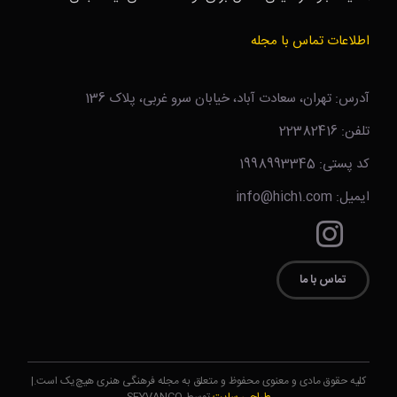
اطلاعات تماس با مجله
آدرس: تهران، سعادت آباد، خیابان سرو غربی، پلاک 136
تلفن: 22382416
کد پستی: 1998993345
ایمیل: info@hich1.com
تماس با ما
کلیه حقوق مادی و معنوی محفوظ و متعلق به مجله فرهنگی هنری هیچ‌یک است.|
طراحی سایت
توسط SEYVANCO