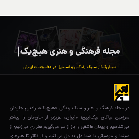
بنیـان‌گـذار سـبک زندگـی و اسـتایل در مطبـوعـات ایـران
در مجله فرهنگ و هنر و سبک زندگی‌ «هیچ‌یک» زادبوم جاودان
سرزمین نیاکان نیک‌‌‌آیین؛ «ایران» عزیزتر از جان‌مان را بیشتر
می‌شناسیم و پیمان عاشقی را باز از سر می‌گیریم.هنر رج می‌زنیم؛ از
سینما و موسیقی با شما دل به دل می‌کنیم و از تئاتر تا هنرهای