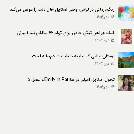
رنگ‌درمانی در لباس؛ وقتی استایل حالِ دلت را عوض می‌کند
16 دی,1404
کیک جواهر: کیکی خاص برای تولد ۶۲ سالگی نیتا آمبانی
15 دی,1404
لرستان؛ جایی که طایفه با طبیعت هم‌خانه است
15 دی,1404
تحول استایل امیلی در «Emily in Paris» فصل ۵
14 دی,1404