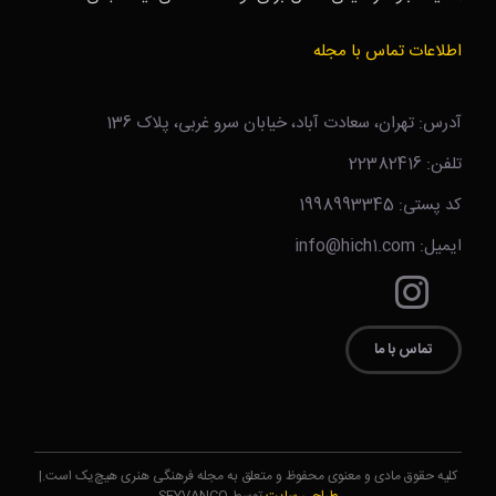
اطلاعات تماس با مجله
آدرس: تهران، سعادت آباد، خیابان سرو غربی، پلاک 136
تلفن: 22382416
کد پستی: 1998993345
ایمیل: info@hich1.com
تماس با ما
کلیه حقوق مادی و معنوی محفوظ و متعلق به مجله فرهنگی هنری هیچ‌یک است.|
طراحی سایت
توسط SEYVANCO