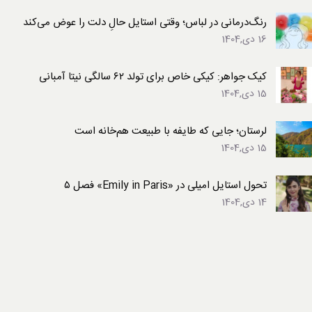
رنگ‌درمانی در لباس؛ وقتی استایل حالِ دلت را عوض می‌کند
16 دی,1404
کیک جواهر: کیکی خاص برای تولد ۶۲ سالگی نیتا آمبانی
15 دی,1404
لرستان؛ جایی که طایفه با طبیعت هم‌خانه است
15 دی,1404
تحول استایل امیلی در «Emily in Paris» فصل ۵
14 دی,1404