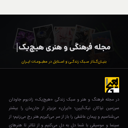
بنیـان‌گـذار سـبک زندگـی و اسـتایل در مطبـوعـات ایـران
در مجله فرهنگ و هنر و سبک زندگی‌ «هیچ‌یک» زادبوم جاودان
سرزمین نیاکان نیک‌‌‌آیین؛ «ایران» عزیزتر از جان‌مان را بیشتر
می‌شناسیم و پیمان عاشقی را باز از سر می‌گیریم.هنر رج می‌زنیم؛ از
سینما و موسیقی با شما دل به دل می‌کنیم و از تئاتر تا هنرهای