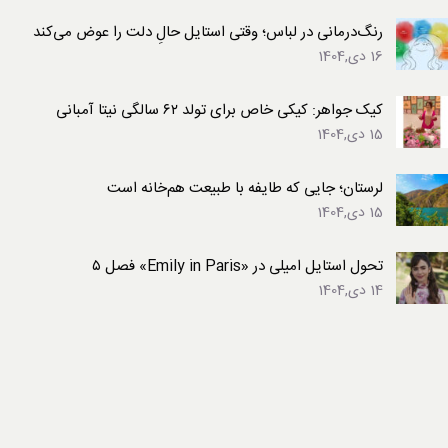
رنگ‌درمانی در لباس؛ وقتی استایل حالِ دلت را عوض می‌کند
16 دی,1404
کیک جواهر: کیکی خاص برای تولد ۶۲ سالگی نیتا آمبانی
15 دی,1404
لرستان؛ جایی که طایفه با طبیعت هم‌خانه است
15 دی,1404
تحول استایل امیلی در «Emily in Paris» فصل ۵
14 دی,1404