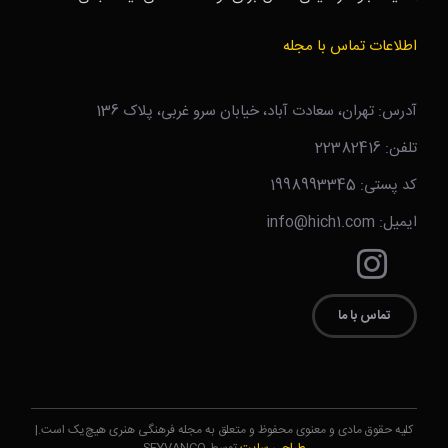
اطلاعات تماس با مجله
آدرس: تهران، سعادت آباد، خیابان سرو غربی، پلاک 136
تلفن: 22382416
کد پستی: 1998993345
ایمیل: info@hich1.com
تماس با ما
کلیه حقوق مادی و معنوی محفوظ و متعلق به مجله فرهنگی هنری هیچ‌یک است.|
طراحی سایت
توسط SEYVANCO