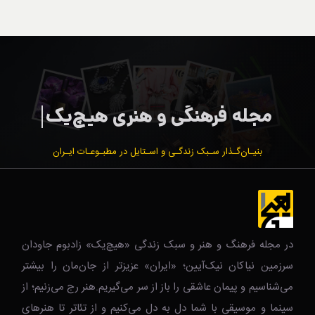
بنیـان‌گـذار سـبک زندگـی و اسـتایل در مطبـوعـات ایـران
در مجله فرهنگ و هنر و سبک زندگی‌ «هیچ‌یک» زادبوم جاودان
سرزمین نیاکان نیک‌‌‌آیین؛ «ایران» عزیزتر از جان‌مان را بیشتر
می‌شناسیم و پیمان عاشقی را باز از سر می‌گیریم.هنر رج می‌زنیم؛ از
سینما و موسیقی با شما دل به دل می‌کنیم و از تئاتر تا هنرهای