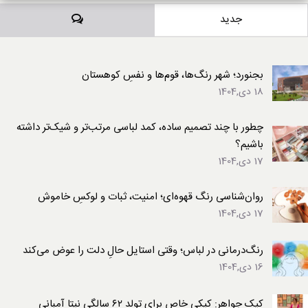
دیدگاه‌ها
جدید
بجنورد؛ شهر رنگ‌ها، قوم‌ها و نفسِ کوهستان
18 دی,1404
چطور با چند تصمیم ساده، کمد لباسی مرتب‌تر و شیک‌تر داشته
باشیم؟
17 دی,1404
روان‌شناسی رنگ قهوه‌ای؛ امنیت، ثبات و لوکسِ خاموش
17 دی,1404
رنگ‌درمانی در لباس؛ وقتی استایل حالِ دلت را عوض می‌کند
16 دی,1404
کیک جواهر: کیکی خاص برای تولد ۶۲ سالگی نیتا آمبانی