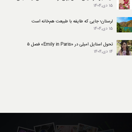
15 دی,1404
لرستان؛ جایی که طایفه با طبیعت هم‌خانه است
15 دی,1404
تحول استایل امیلی در «Emily in Paris» فصل ۵
14 دی,1404