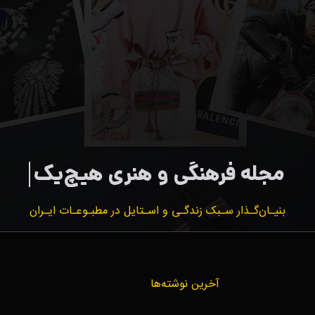
بنیـان‌گـذار سـبک زندگـی و اسـتایل در مطبـوعـات ایـران
آخرین نوشته‌ها