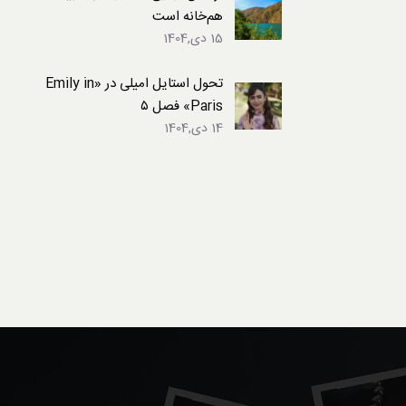
هم‌خانه است
15 دی,1404
تحول استایل امیلی در «Emily in
Paris» فصل ۵
14 دی,1404