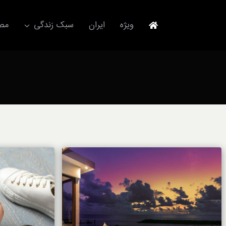
Ski
t
ویژه
ایران
سبک زندگی
مصا
conten
جهانگردی
مد و فشن
آکسسوری
استایل
برند
لباس
آداب معاشرت
ورزش/ سلامت/ زیبایی
تکنولوژی
خودرو