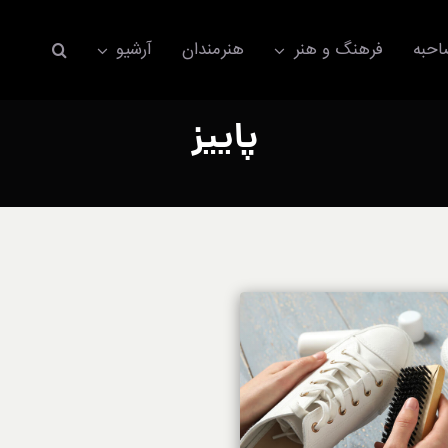
حبه
فرهنگ و هنر
هنرمندان
آرشیو
پاییز
اکسسوری