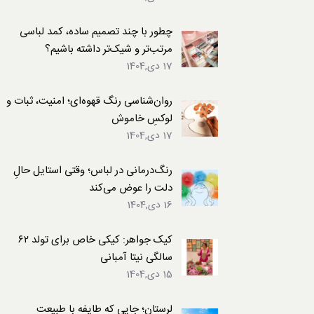
لباس
چطور با چند تصمیم ساده، کمد لباسی
مرتب‌تر و شیک‌تر داشته باشیم؟
17 دی,1404
روان‌شناسی رنگ قهوه‌ای؛ امنیت، ثبات و
لوکسِ خاموش
17 دی,1404
رنگ‌درمانی در لباس؛ وقتی استایل حالِ
دلت را عوض می‌کند
16 دی,1404
کیک جواهر: کیکی خاص برای تولد ۶۲
سالگی نیتا آمبانی
15 دی,1404
لرستان؛ جایی که طایفه با طبیعت