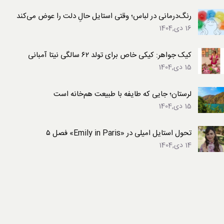
رنگ‌درمانی در لباس؛ وقتی استایل حالِ دلت را عوض می‌کند
16 دی,1404
کیک جواهر: کیکی خاص برای تولد ۶۲ سالگی نیتا آمبانی
15 دی,1404
لرستان؛ جایی که طایفه با طبیعت هم‌خانه است
15 دی,1404
تحول استایل امیلی در «Emily in Paris» فصل ۵
14 دی,1404