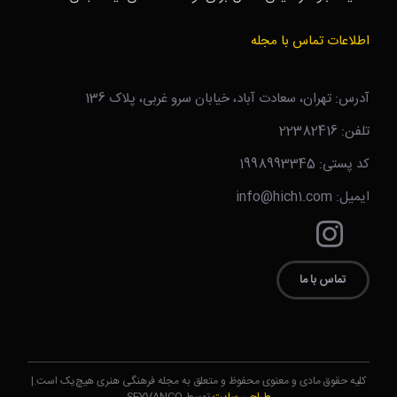
اطلاعات تماس با مجله
آدرس: تهران، سعادت آباد، خیابان سرو غربی، پلاک 136
تلفن: 22382416
کد پستی: 1998993345
ایمیل: info@hich1.com
تماس با ما
کلیه حقوق مادی و معنوی محفوظ و متعلق به مجله فرهنگی هنری هیچ‌یک است.|
طراحی سایت
توسط SEYVANCO