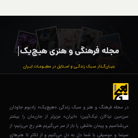
بنیـان‌گـذار سـبک زندگـی و اسـتایل در مطبـوعـات ایـران
در مجله فرهنگ و هنر و سبک زندگی‌ «هیچ‌یک» زادبوم جاودان
سرزمین نیاکان نیک‌‌‌آیین؛ «ایران» عزیزتر از جان‌مان را بیشتر
می‌شناسیم و پیمان عاشقی را باز از سر می‌گیریم.هنر رج می‌زنیم؛ از
سینما و موسیقی با شما دل به دل می‌کنیم و از تئاتر تا هنرهای