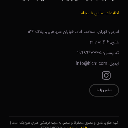
اطلاعات تماس با مجله
آدرس: تهران، سعادت آباد، خیابان سرو غربی، پلاک 136
تلفن: 22382416
کد پستی: 1998993345
ایمیل: info@hich1.com
تماس با ما
کلیه حقوق مادی و معنوی محفوظ و متعلق به مجله فرهنگی هنری هیچ‌یک است.|
طراحی سایت
توسط SEYVANCO