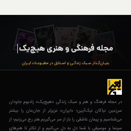
بنیـان‌گـذار سـبک زندگـی و اسـتایل در مطبـوعـات ایـران
در مجله فرهنگ و هنر و سبک زندگی‌ «هیچ‌یک» زادبوم جاودان
سرزمین نیاکان نیک‌‌‌آیین؛ «ایران» عزیزتر از جان‌مان را بیشتر
می‌شناسیم و پیمان عاشقی را باز از سر می‌گیریم.هنر رج می‌زنیم؛ از
سینما و موسیقی با شما دل به دل می‌کنیم و از تئاتر تا هنرهای