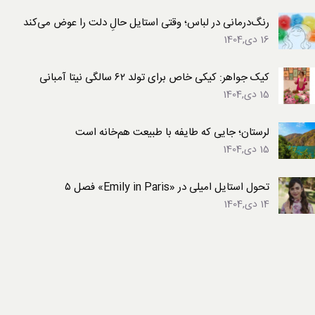
رنگ‌درمانی در لباس؛ وقتی استایل حالِ دلت را عوض می‌کند
16 دی,1404
کیک جواهر: کیکی خاص برای تولد ۶۲ سالگی نیتا آمبانی
15 دی,1404
لرستان؛ جایی که طایفه با طبیعت هم‌خانه است
15 دی,1404
تحول استایل امیلی در «Emily in Paris» فصل ۵
14 دی,1404