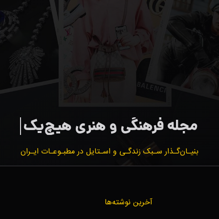
بنیـان‌گـذار سـبک زندگـی و اسـتایل در مطبـوعـات ایـران
آخرین نوشته‌ها