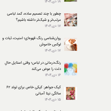
18 دی,1404
لباس
چطور با چند تصمیم ساده، کمد لباسی
مرتب‌تر و شیک‌تر داشته باشیم؟
17 دی,1404
روان‌شناسی رنگ قهوه‌ای؛ امنیت، ثبات و
لوکسِ خاموش
17 دی,1404
رنگ‌درمانی در لباس؛ وقتی استایل حالِ
دلت را عوض می‌کند
16 دی,1404
کیک جواهر: کیکی خاص برای تولد ۶۲
سالگی نیتا آمبانی
15 دی,1404