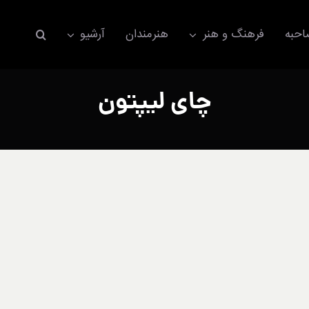
حبه
فرهنگ و هنر
هنرمندان
آرشیو
چای لیپتون
اکسسوری