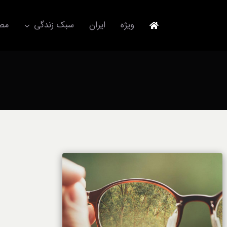
Ski
t
ویژه
ایران
سبک زندگی
مصا
conten
جهانگردی
مد و فشن
آکسسوری
استایل
برند
لباس
آداب معاشرت
ورزش/ سلامت/ زیبایی
تکنولوژی
خودرو