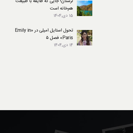
لرستان؛ جایی که طایفه با طبیعت
هم‌خانه است
15 دی,1404
تحول استایل امیلی در «Emily in
Paris» فصل ۵
14 دی,1404