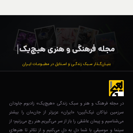
بنیـان‌گـذار سـبک زندگـی و اسـتایل در مطبـوعـات ایـران
در مجله فرهنگ و هنر و سبک زندگی‌ «هیچ‌یک» زادبوم جاودان
سرزمین نیاکان نیک‌‌‌آیین؛ «ایران» عزیزتر از جان‌مان را بیشتر
می‌شناسیم و پیمان عاشقی را باز از سر می‌گیریم.هنر رج می‌زنیم؛ از
سینما و موسیقی با شما دل به دل می‌کنیم و از تئاتر تا هنرهای