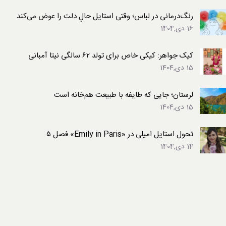
رنگ‌درمانی در لباس؛ وقتی استایل حالِ دلت را عوض می‌کند
16 دی,1404
کیک جواهر: کیکی خاص برای تولد ۶۲ سالگی نیتا آمبانی
15 دی,1404
لرستان؛ جایی که طایفه با طبیعت هم‌خانه است
15 دی,1404
تحول استایل امیلی در «Emily in Paris» فصل ۵
14 دی,1404