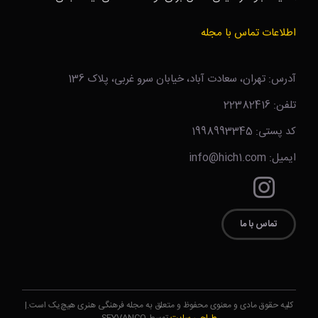
اطلاعات تماس با مجله
آدرس: تهران، سعادت آباد، خیابان سرو غربی، پلاک 136
تلفن: 22382416
کد پستی: 1998993345
ایمیل: info@hich1.com
تماس با ما
کلیه حقوق مادی و معنوی محفوظ و متعلق به مجله فرهنگی هنری هیچ‌یک است.|
طراحی سایت
توسط SEYVANCO