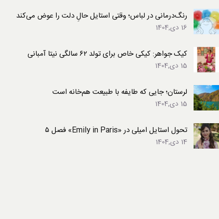
رنگ‌درمانی در لباس؛ وقتی استایل حالِ دلت را عوض می‌کند
16 دی,1404
کیک جواهر: کیکی خاص برای تولد ۶۲ سالگی نیتا آمبانی
15 دی,1404
لرستان؛ جایی که طایفه با طبیعت هم‌خانه است
15 دی,1404
تحول استایل امیلی در «Emily in Paris» فصل ۵
14 دی,1404