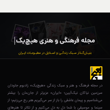
بنیـان‌گـذار سـبک زندگـی و اسـتایل در مطبـوعـات ایـران
در مجله فرهنگ و هنر و سبک زندگی‌ «هیچ‌یک» زادبوم جاودان
سرزمین نیاکان نیک‌‌‌آیین؛ «ایران» عزیزتر از جان‌مان را بیشتر
می‌شناسیم و پیمان عاشقی را باز از سر می‌گیریم.هنر رج می‌زنیم؛ از
سینما و موسیقی با شما دل به دل می‌کنیم و از تئاتر تا هنرهای