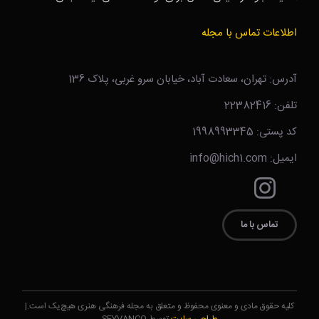
اطلاعات تماس با مجله
آدرس: تهران، سعادت آباد، خیابان سرو غربی، پلاک 136
تلفن: 22382416
کد پستی: 1998993345
ایمیل: info@hich1.com
تماس با ما
کلیه حقوق مادی و معنوی محفوظ و متعلق به مجله فرهنگی هنری هیچ‌یک است.|
طراحی سایت
توسط SEYVANCO