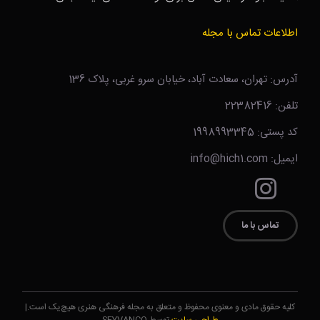
اطلاعات تماس با مجله
آدرس: تهران، سعادت آباد، خیابان سرو غربی، پلاک 136
تلفن: 22382416
کد پستی: 1998993345
ایمیل: info@hich1.com
تماس با ما
کلیه حقوق مادی و معنوی محفوظ و متعلق به مجله فرهنگی هنری هیچ‌یک است.|
طراحی سایت
توسط SEYVANCO