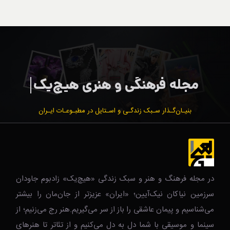
بنیـان‌گـذار سـبک زندگـی و اسـتایل در مطبـوعـات ایـران
در مجله فرهنگ و هنر و سبک زندگی‌ «هیچ‌یک» زادبوم جاودان
سرزمین نیاکان نیک‌‌‌آیین؛ «ایران» عزیزتر از جان‌مان را بیشتر
می‌شناسیم و پیمان عاشقی را باز از سر می‌گیریم.هنر رج می‌زنیم؛ از
سینما و موسیقی با شما دل به دل می‌کنیم و از تئاتر تا هنرهای