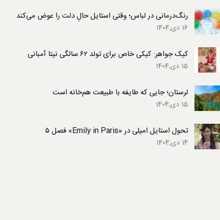
رنگ‌درمانی در لباس؛ وقتی استایل حالِ دلت را عوض می‌کند
16 دی,1404
کیک جواهر: کیکی خاص برای تولد ۶۲ سالگی نیتا آمبانی
15 دی,1404
لرستان؛ جایی که طایفه با طبیعت هم‌خانه است
15 دی,1404
تحول استایل امیلی در «Emily in Paris» فصل ۵
14 دی,1404