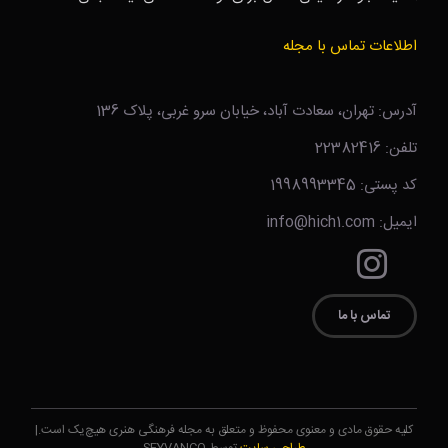
اطلاعات تماس با مجله
آدرس: تهران، سعادت آباد، خیابان سرو غربی، پلاک 136
تلفن: 22382416
کد پستی: 1998993345
ایمیل: info@hich1.com
تماس با ما
کلیه حقوق مادی و معنوی محفوظ و متعلق به مجله فرهنگی هنری هیچ‌یک است.|
طراحی سایت
توسط SEYVANCO