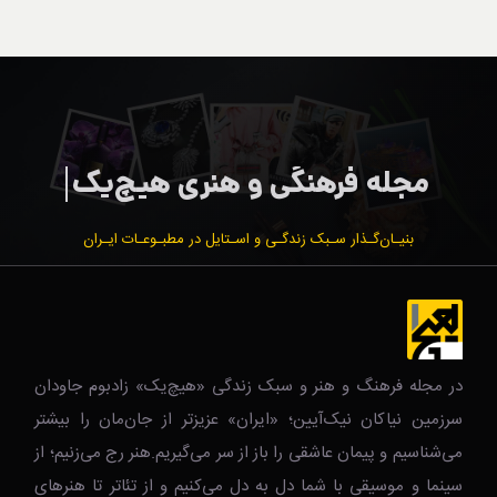
بنیـان‌گـذار سـبک زندگـی و اسـتایل در مطبـوعـات ایـران
در مجله فرهنگ و هنر و سبک زندگی‌ «هیچ‌یک» زادبوم جاودان
سرزمین نیاکان نیک‌‌‌آیین؛ «ایران» عزیزتر از جان‌مان را بیشتر
می‌شناسیم و پیمان عاشقی را باز از سر می‌گیریم.هنر رج می‌زنیم؛ از
سینما و موسیقی با شما دل به دل می‌کنیم و از تئاتر تا هنرهای