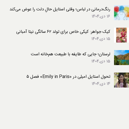
رنگ‌درمانی در لباس؛ وقتی استایل حالِ دلت را عوض می‌کند
16 دی,1404
کیک جواهر: کیکی خاص برای تولد ۶۲ سالگی نیتا آمبانی
15 دی,1404
لرستان؛ جایی که طایفه با طبیعت هم‌خانه است
15 دی,1404
تحول استایل امیلی در «Emily in Paris» فصل ۵
14 دی,1404