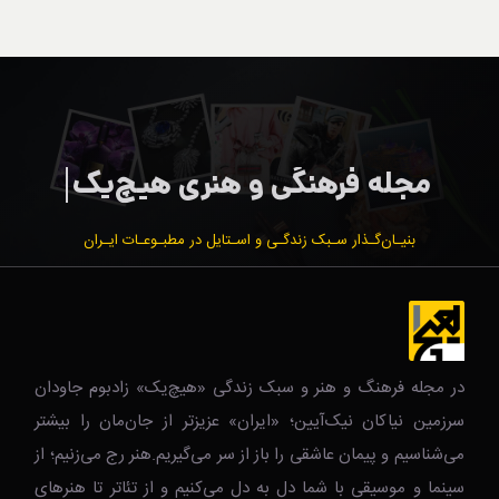
بنیـان‌گـذار سـبک زندگـی و اسـتایل در مطبـوعـات ایـران
در مجله فرهنگ و هنر و سبک زندگی‌ «هیچ‌یک» زادبوم جاودان
سرزمین نیاکان نیک‌‌‌آیین؛ «ایران» عزیزتر از جان‌مان را بیشتر
می‌شناسیم و پیمان عاشقی را باز از سر می‌گیریم.هنر رج می‌زنیم؛ از
سینما و موسیقی با شما دل به دل می‌کنیم و از تئاتر تا هنرهای