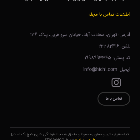
اطلاعات تماس با مجله
آدرس: تهران، سعادت آباد، خیابان سرو غربی، پلاک 136
تلفن: 22382416
کد پستی: 1998993345
ایمیل: info@hich1.com
تماس با ما
کلیه حقوق مادی و معنوی محفوظ و متعلق به مجله فرهنگی هنری هیچ‌یک است.|
طراحی سایت
توسط SEYVANCO