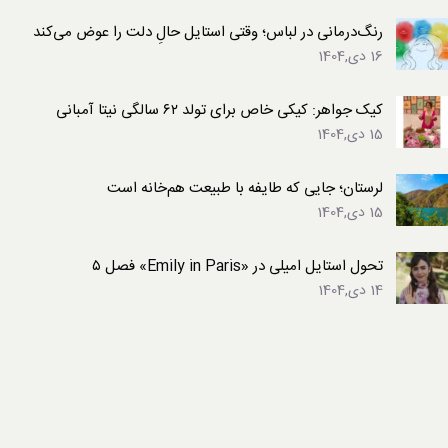
رنگ‌درمانی در لباس؛ وقتی استایل حالِ دلت را عوض می‌کند
16 دی,1404
کیک جواهر: کیکی خاص برای تولد ۶۲ سالگی نیتا آمبانی
15 دی,1404
لرستان؛ جایی که طایفه با طبیعت هم‌خانه است
15 دی,1404
تحول استایل امیلی در «Emily in Paris» فصل ۵
14 دی,1404