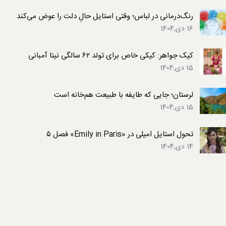
رنگ‌درمانی در لباس؛ وقتی استایل حالِ دلت را عوض می‌کند
16 دی,1404
کیک جواهر: کیکی خاص برای تولد ۶۲ سالگی نیتا آمبانی
15 دی,1404
لرستان؛ جایی که طایفه با طبیعت هم‌خانه است
15 دی,1404
تحول استایل امیلی در «Emily in Paris» فصل ۵
14 دی,1404