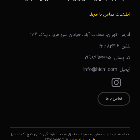
اطلاعات تماس با مجله
آدرس: تهران، سعادت آباد، خیابان سرو غربی، پلاک 136
تلفن: 22382416
کد پستی: 1998993345
ایمیل: info@hich1.com
تماس با ما
کلیه حقوق مادی و معنوی محفوظ و متعلق به مجله فرهنگی هنری هیچ‌یک است.|
طراحی سایت
توسط SEYVANCO