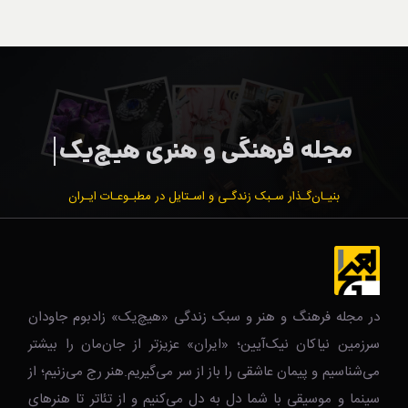
بنیـان‌گـذار سـبک زندگـی و اسـتایل در مطبـوعـات ایـران
در مجله فرهنگ و هنر و سبک زندگی‌ «هیچ‌یک» زادبوم جاودان
سرزمین نیاکان نیک‌‌‌آیین؛ «ایران» عزیزتر از جان‌مان را بیشتر
می‌شناسیم و پیمان عاشقی را باز از سر می‌گیریم.هنر رج می‌زنیم؛ از
سینما و موسیقی با شما دل به دل می‌کنیم و از تئاتر تا هنرهای