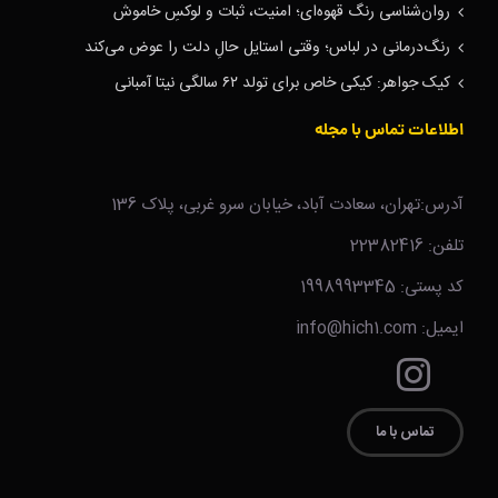
روان‌شناسی رنگ قهوه‌ای؛ امنیت، ثبات و لوکسِ خاموش
رنگ‌درمانی در لباس؛ وقتی استایل حالِ دلت را عوض می‌کند
کیک جواهر: کیکی خاص برای تولد ۶۲ سالگی نیتا آمبانی
اطلاعات تماس با مجله
آدرس:تهران، سعادت آباد، خیابان سرو غربی، پلاک 136
تلفن: 22382416
کد پستی: 1998993345
ایمیل: info@hich1.com
تماس با ما