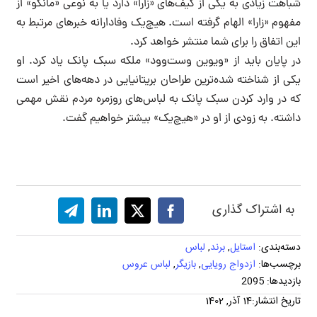
شباهت زیادی به یکی از کیف‌های «زارا» دارد‌ یا به نوعی «مانگو» از
مفهوم «زارا» الهام گرفته است. هیچ‌یک وفادارانه خبرهای مرتبط به
این اتفاق را برای شما منتشر خواهد کرد.
در پایان باید از «ویوین وست‌وود» ملکه سبک پانک یاد کرد. او
یکی از شناخته شده‌ترین طراحان بریتانیایی در دهه‌های اخیر است
که در وارد کردن سبک پانک به لباس‌های روزمره مردم نقش مهمی
داشته. به زودی از او در «هیچ‌یک» بیشتر خواهیم گفت‌.
به اشتراک گذاری
دسته‌بندی:
استایل
,
برند
,
لباس
برچسب‌ها:
ازدواج رویایی
,
بازیگر
,
لباس عروس
بازدیدها: 2095
تاریخ انتشار:14 آذر, 1402