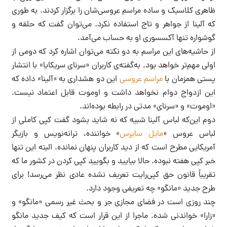
ظاهری کلاسیک و ساده مراسم عروسی‌شان را برگزار کردند‌. به طوری
که آلینا از جواهر و تاج استفاده نکرد. می‌توان گفت که حلقه و
گوشواره تنها آکسسوری او به حساب می‌آمد.
از حاشیه‌های این مراسم به دو نکته می‌توان اشاره کرد که دومی از
اولی مهم‌تر خواهد بود. به‌گفته‌ی کاربران «سرنای سریکایا» با انتشار
پستی همزمان با
مراسم عروسی
این دو هشداری به «آلینا» داده که
این ازدواج دوام نخواهد داشت و اوموت قابل اعتماد نیست.
«اوموت» و «سرنای» مدتی در رابطه بوده‌اند.
دوم این‌که لباس آلینا شبیه که نه شاید بشود گفت کپی کاملی از
لباس عروس «
مایل سایرس
» خواننده، ترانه‌نویس و بازیگر
آمریکایی مطرح است که از دید کاربران پنهان نمانده. البته این تنها
خبر کپی هفته نبوده. حالا بیایید و بگویید کپی کردن در کشور ما که
تقریباً قانون حق کپی‌رایت تعریف نشده عادی نظر می‌رسد! برای
طرح جدید «مانگو» چه تعریفی وجود دارد.
چند روزی است در فضای مجازی جر و بحث غیر رسمی «مانگو» و
«زارا» خواندنی شده. ماجرا از این قرار است که کیف جدید مانگو