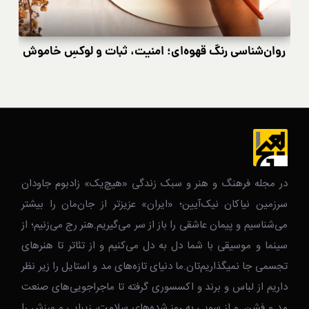
روان‌شناسی رنگ قهوه‌ای؛ امنیت، ثبات و لوکسِ خاموش
در مجله فرهنگ و هنر و سبک زندگی‌ «هیچ‌یک» زادبوم جاودان
سرزمین نیاکان نیک‌‌‌آیین؛ «ایران» عزیزتر از جان‌مان را بیشتر
می‌شناسیم و پیمان عاشقی را باز از سر می‌گیریم.هنر رج می‌زنیم؛ از
سینما و موسیقی با شما دل به دل می‌کنیم و از تئاتر تا هنرهای
تجسمی جا نمیگذاریم‌تان.ما دنیای تازه‌های مد و استایل را زیر نظر
داریم از لباس و برند و اکسسوری گرفته تا ماجراجویی‌های صنعت
مد و فشن. و از سویی به روز شده‌های سلامت، زیبایی و ورزش را