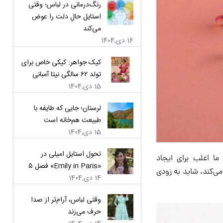
رنگ‌درمانی در لباس؛ وقتی
استایل حالِ دلت را عوض
می‌کند
16 دی,1404
کیک جواهر: کیکی خاص برای
تولد ۶۲ سالگی نیتا آمبانی
15 دی,1404
لرستان؛ جایی که طایفه با
طبیعت هم‌خانه است
15 دی,1404
تحول استایل امیلی در
ما اغلب برای ایجاد
«Emily in Paris» فصل ۵
می‌کند، شاید به زودی
14 دی,1404
وقتی لباس، آرام‌تر از صدا
حرف می‌زند