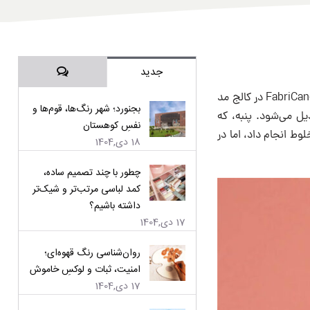
دیدگاه‌ها
جدید
طراح Jinghan Li ضایعات پارچه را به آبنبات پارچه تبدیل می‌کند. لی در حال کار بر روی پروژه FabriCandy در کالج مد
بجنورد؛ شهر رنگ‌ها، قوم‌ها و
یل می‌شود. پنبه، که
نفسِ کوهستان
پارچه‌های مخلوط انجام داد، اما در
18 دی,1404
چطور با چند تصمیم ساده،
کمد لباسی مرتب‌تر و شیک‌تر
داشته باشیم؟
17 دی,1404
روان‌شناسی رنگ قهوه‌ای؛
امنیت، ثبات و لوکسِ خاموش
17 دی,1404