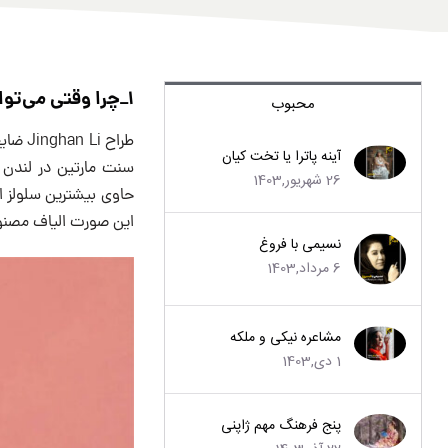
۱_چرا وقتی می‌توانید لباس‌های کهنه را بخورید، دور بریزید؟
محبوب
آینه پاترا یا تخت کیان
سنت مارتین در لندن ا
26 شهریور,1403
این صورت الیاف مصنوع
نسیمی با فروغ
6 مرداد,1403
مشاعره نیکی و ملکه
1 دی,1403
پنج فرهنگ مهم ژاپنی