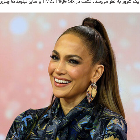
د. نشت در TMZ، Page Six و سایر تبلویدها چیزی شبیه به این است: