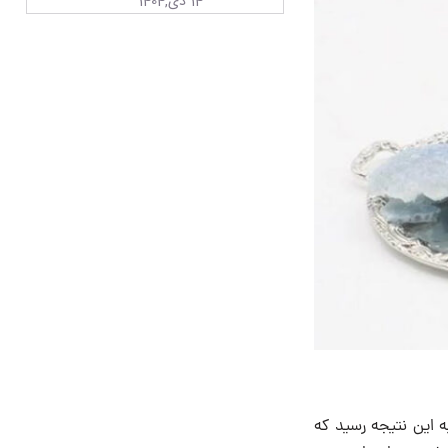
14 دی,1404
ه این نتیجه رسید که