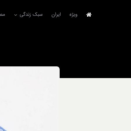
Ski
t
ویژه
ایران
سبک زندگی
مصا
conten
جهانگردی
مد و فشن
آکسسوری
استایل
برند
لباس
آداب معاشرت
ورزش/ سلامت/ زیبایی
تکنولوژی
خودرو