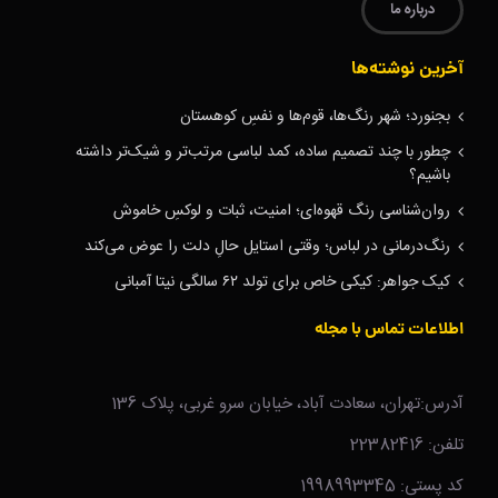
درباره ما
آخرین نوشته‌ها
بجنورد؛ شهر رنگ‌ها، قوم‌ها و نفسِ کوهستان
چطور با چند تصمیم ساده، کمد لباسی مرتب‌تر و شیک‌تر داشته
باشیم؟
روان‌شناسی رنگ قهوه‌ای؛ امنیت، ثبات و لوکسِ خاموش
رنگ‌درمانی در لباس؛ وقتی استایل حالِ دلت را عوض می‌کند
کیک جواهر: کیکی خاص برای تولد ۶۲ سالگی نیتا آمبانی
اطلاعات تماس با مجله
آدرس:تهران، سعادت آباد، خیابان سرو غربی، پلاک 136
تلفن: 22382416
کد پستی: 1998993345