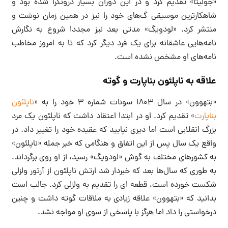
«جولیتا» تقدیم کرد و در این دوران بسیار درونگرا شده بود و
شاهکارترین موسیقی گ‌های خود را نیز در همین زمان نوشت و
منتشر کرد. «لودویگ» مدتی بعد نیز مجددا شروع به نگارش
نامه‌هایی عاشقانه برای یک فرد دیگر کرد که تا به امروز مخاطب
نامه‌های او مشخص نشده است.
علاقه به ناپلئون بناپارت و گوته
«بتهوون» در سال ۱۸۰۳ سونات شماره ۳ خود را به «
ناپلئون
بناپارت
» تقدیم کرد. او در ابتدا اعتقاد داشت که ناپلئون یک مرد
بزرگ انقلابی است اما دیری نپایید که عقیده خود را تغییر داد. در
واقع یک سال پس از این اتفاق و هنگامی که خبر جمله «ناپلئون»
به کشورهای مختلف به گوش «لودویگ» رسید، از او روی برگرداند.
به طوری که سال‌ها بعد که خبردار شد ارتش ناپلئون از آرتور ولزلی
شکست خورده است، قطعه ای را تقدیم به ولزلی کرد. جالب است
بدانید که «بتهوون» علاقه زیادی به ملاقات گوته داشت و چنین
درخواستی را داد اما هرگز با پاسخی از سوی او مواجه نشد.