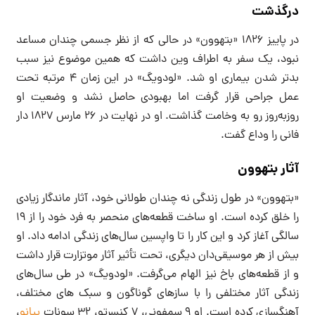
درگذشت
در پاییز ۱۸۲۶ «بتهوون» در حالی که از نظر جسمی چندان مساعد
نبود، یک سفر به اطراف وین داشت که همین موضوع نیز سبب
بدتر شدن بیماری او شد. «لودویگ» در این زمان ۴ مرتبه تحت
عمل جراحی قرار گرفت اما بهبودی حاصل نشد و وضعیت او
روزبه‌روز رو به وخامت گذاشت. او در نهایت در ۲۶ مارس ۱۸۲۷ دار
فانی را وداع گفت.
آثار بتهوون
«بتهوون» در طول زندگی نه چندان طولانی خود، آثار ماندگار زیادی
را خلق کرده است. او ساخت قطعه‌های منحصر به فرد خود را از ۱۹
سالگی آغاز کرد و این کار را تا واپسین سال‌های زندگی ادامه داد. او
بیش از هر موسیقی‌دان دیگری، تحت تأثیر آثار موتزارت قرار داشت
و از قطعه‌های باخ نیز الهام می‌گرفت. «لودویگ» در طی سال‌های
زندگی آثار مختلفی را با سازهای گوناگون و سبک های مختلف،
آهنگسازی کرده است. او ۹ سمفونی، ۷ کنسرتو، ۳۲ سونات
پیانو
،