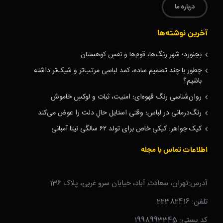
درباره ما
آخرین نوشته‌ها
بجنورد؛ شهر رنگ‌ها، قوم‌ها و نفسِ کوهستان
چطور با چند تصمیم ساده، کمد لباسی مرتب‌تر و شیک‌تر داشته
باشیم؟
روان‌شناسی رنگ قهوه‌ای؛ امنیت، ثبات و لوکسِ خاموش
رنگ‌درمانی در لباس؛ وقتی استایل حالِ دلت را عوض می‌کند
کیک جواهر: کیکی خاص برای تولد ۶۲ سالگی نیتا آمبانی
اطلاعات تماس با مجله
آدرس:تهران، سعادت آباد، خیابان سرو غربی، پلاک 136
تلفن: 22382416
کد پستی: 1998993345