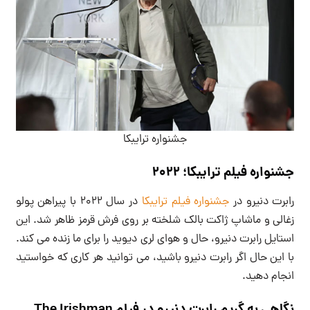
جشنواره ترایبکا
جشنواره فیلم ترایبکا؛ 2022
رابرت دنیرو در
جشنواره فیلم ترایبکا
در سال 2022 با پیراهن پولو
زغالی و ماشاپ ژاکت بالک شلخته بر روی فرش قرمز ظاهر شد. این
استایل رابرت دنیرو، حال و هوای لری دیوید را برای ما زنده می کند.
با این حال اگر رابرت دنیرو باشید، می توانید هر کاری که خواستید
انجام دهید.
نگاهی به گریم رابرت دنیرو در فیلم The Irishman