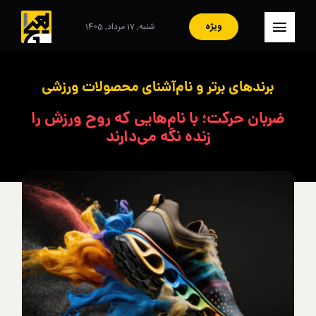
Ski
t
ویژه
شنبه, 17 مرداد, 1405
کنترلر
conten
صفحه‌بندی
– صفحه اصلی
برندهای برتر و نام‌آشنای محصولات ورزشی
– ایران
ضربان حرکت؛ با نام‌هایی که روح ورزش را
زنده نگه می‌دارند
– سبک زندگی
– مصاحبه
– فرهنگ و هنر
– هنرمندان
– آرشیو
– تماس با ما