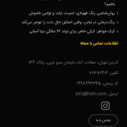
باشیم؟
روان‌شناسی رنگ قهوه‌ای؛ امنیت، ثبات و لوکسِ خاموش
رنگ‌درمانی در لباس؛ وقتی استایل حالِ دلت را عوض می‌کند
کیک جواهر: کیکی خاص برای تولد ۶۲ سالگی نیتا آمبانی
اطلاعات تماس با مجله
آدرس:تهران، سعادت آباد، خیابان سرو غربی، پلاک 136
تلفن: 22382416
کد پستی: 1998993345
ایمیل: info@hich1.com
تماس با ما