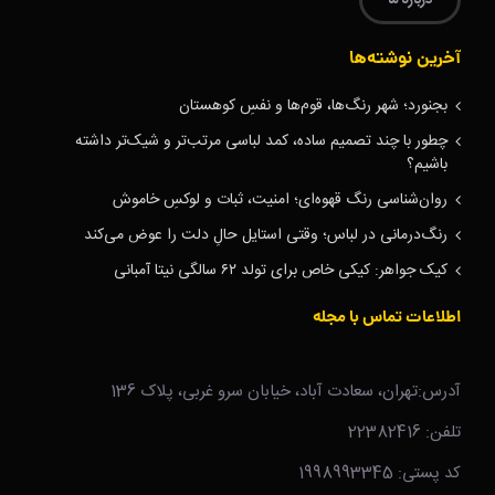
درباره ما
آخرین نوشته‌ها
بجنورد؛ شهر رنگ‌ها، قوم‌ها و نفسِ کوهستان
چطور با چند تصمیم ساده، کمد لباسی مرتب‌تر و شیک‌تر داشته
باشیم؟
روان‌شناسی رنگ قهوه‌ای؛ امنیت، ثبات و لوکسِ خاموش
رنگ‌درمانی در لباس؛ وقتی استایل حالِ دلت را عوض می‌کند
کیک جواهر: کیکی خاص برای تولد ۶۲ سالگی نیتا آمبانی
اطلاعات تماس با مجله
آدرس:تهران، سعادت آباد، خیابان سرو غربی، پلاک 136
تلفن: 22382416
کد پستی: 1998993345