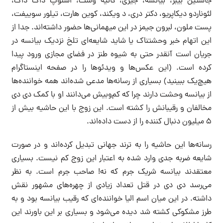
جاستین بیبر، بیانسه، جیزی، کانیه وست، اسنوپ داگ داگ،
لئوناردو دیکاپریو، دکتر دری، د ویکند، کوین هارت، تیلور سوییفت،
پست ملون، لبرون جیمز در این میهمانی‌ها حضور داشته‌اند. جدا از
این اتهام خبر وحشتناک یا شاید شایعه‌ای تلخ نزدیک بیانسه در
جریان است آنقدر حتی به شیوه طنز در فضای مجازی ورود پیدا
کرده است. (این عکس‌ها و ویدئوها را در صفحه اینستاگرام
هیچ‌یک ببینید) بسیاری از رسانه‌ها مدعی شده‌اند همه خواننده‌ها
از بیانسه وحشت دارند چرا که کم‌و‌بیش می‌دانند او با کمک دی دی
مخالفان و رقیبانش را کشته است. این زوج با این حاشیه بیش از
۵ میلیون دنبال کننده را از دست داده‌اند.
رسانه‌ها این حاشیه را به ترند جهانی تبدیل کرده‌اند و در صورت
شایعه ضربه جدی وارد شده به اعتبار این زوج کم نیست. بسیاری
معتقدند بیانسه شریک جرم که نه! صاحب جرم است. به نظر
می‌رسد دی دی در قتل تعداد زیادی از چهره‌های مشهور نقش
داشته. در این میان اسم الیا خواننده‌ای که رقیب بیانسه بود و به
طرز مشکوکی کشته شد دیده می‌شود و بسیاری بر این باورند این