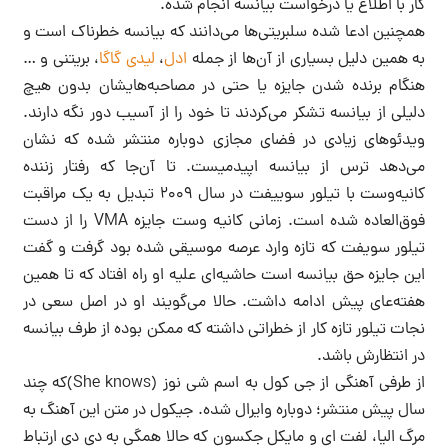
کار با اطلاع یا درخواست بیانسه انجام شده.
همچنین ادعا شده سلبریتی‌ها می‌دانند که بیانسه خطرناک است و
به همین دلیل بسیاری از آن‌ها از جمله
ادل
،
لیدی گاگا
، بریتنی و …
هنگام برنده شدن جایزه یا حتی در مصاحبه‌هایشان بدون هیچ
دلیلی از بیانسه تشکر می‌کردند تا خود را از آسیب دور نگه دارند.
ویدئوهای زیادی در فضای مجازی دوباره منتشر شده که نشان
می‌دهد ترس از بیانسه اپیدمیست. تا آن‌جا که رفتار زننده
کانیه‌وست با تیلور سوییفت در سال ۲۰۰۹ تبدیل به یک مراقبت
فوق‌العاده شده است. زمانی کانیه وست جایزه VMA را از دست
تیلور سویفت که تازه وارد عرصه موسیقی شده بود گرفت و گفت
این جایزه حق بیانسه است حاشیه‌ای علیه او راه افتاد که تا همین
هفته‌‌عای پیش ادامه داشت. حالا می‌گویند او در اصل سعی در
نجات تیلور تازه کار از خطراتی داشته که ممکن بوده از طرف بیانسه
در انتظارش باشد.
از طرفی آهنگی از جی کول به اسم شی نوز (She knows)که چند
سال پیش منتشر؛ دوباره وایرال شده. جیکول در متن این آهنگ به
مرگ الیا، لفت ای و مایکل جکسون که حالا همگی به دی دی ارتباط