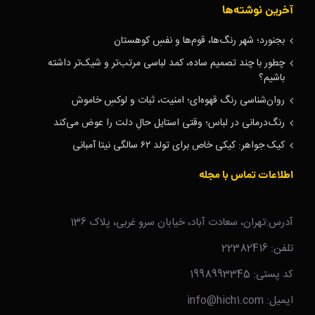
آخرین نوشته‌ها
بجنورد؛ شهر رنگ‌ها، قوم‌ها و نفسِ کوهستان
چطور با چند تصمیم ساده، کمد لباسی مرتب‌تر و شیک‌تر داشته
باشیم؟
روان‌شناسی رنگ قهوه‌ای؛ امنیت، ثبات و لوکسِ خاموش
رنگ‌درمانی در لباس؛ وقتی استایل حالِ دلت را عوض می‌کند
کیک جواهر: کیکی خاص برای تولد ۶۲ سالگی نیتا آمبانی
اطلاعات تماس با مجله
آدرس:تهران، سعادت آباد، خیابان سرو غربی، پلاک 136
تلفن: 22382416
کد پستی: 1998993345
ایمیل: info@hich1.com